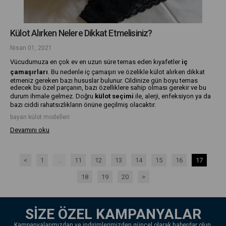
Külot Alırken Nelere Dikkat Etmelisiniz?
Nisan 01, 2021
Vücudumuza en çok ev en uzun süre temas eden kıyafetler
iç
çamaşırları
. Bu nedenle iç çamaşırı ve özelikle külot alırken dikkat
etmeniz gereken bazı hususlar bulunur. Cildinize gün boyu temas
edecek bu özel parçanın, bazı özelliklere sahip olması gerekir ve bu
durum ihmale gelmez. Doğru
külot seçimi
ile, alerji, enfeksiyon ya da
bazı ciddi rahatsızlıkların önüne geçilmiş olacaktır.
bayan külot modelleri
Devamını oku
<
1
...
11
12
13
14
15
16
17
18
19
20
>
SİZE ÖZEL KAMPANYALAR
Kampanyalarımızdan ve indirimlerimizden güncel olarak haberdar olun.