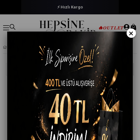
⚡ Hızlı Kargo
🔥
OUTLET
×
BLOG
Ara
Blog