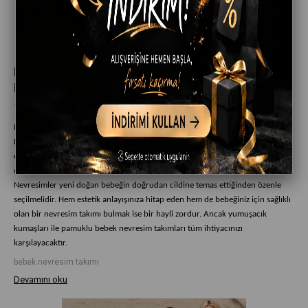
Bebek Nevresim Takımı Seçerken Nelere Dikkat
Edilmelidir?
Temmuz 01, 2021
Bebek bekleyen çiftlerin heyecanı hamileliği öğrendikleri ilk günden başlar.
Her anne bebeği için en iyisini ister. Bebek arabasından bebek bezine hiçbir
eşyası eksik olmasın diye çabalar. Bir yeni doğan alışverişinde üzerine en çok
düşünülmesi gereken şeylerden biri de bebek nevresim takımlarıdır.
Nevresimler yeni doğan bebeğin doğrudan cildine temas ettiğinden özenle
seçilmelidir. Hem estetik anlayışınıza hitap eden hem de bebeğiniz için sağlıklı
olan bir nevresim takımı bulmak ise bir hayli zordur. Ancak yumuşacık
kumaşları ile pamuklu bebek nevresim takımları tüm ihtiyacınızı
karşılayacaktır.
bebek nevresim takımı
Devamını oku