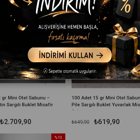
Ücretsiz Kargo
Ücretsiz Kargo
 gr Mini Otel Sabunu –
100 Adet 15 gr Mini Otel Sabu
in Sargılı Buklet Misafir
Pile Sargılı Buklet Yuvarlak Mis
Sabunu
₺2.709,90
₺619,90
₺649,90
%13