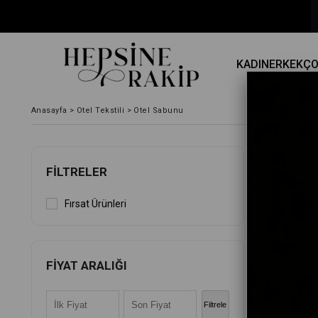
KADIN
ERKEK
Ç
Anasayfa
>
Otel Tekstili
>
Otel Sabunu
FILTRELER
Fırsat Ürünleri
FIYAT ARALIĞI
Filtrele