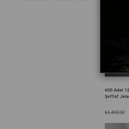
600 Adet 12
Şeffaf Jelat
Sabunu
₺3.499,90