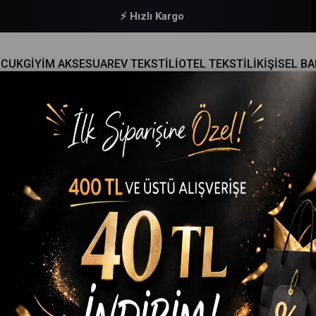
⚡ Hızlı Kargo
OCUK
GİYİM AKSESUAR
EV TEKSTİLİ
OTEL TEKSTİLİ
KİŞİSEL B
Stoktakiler
%23
İndirim
%23İndirim