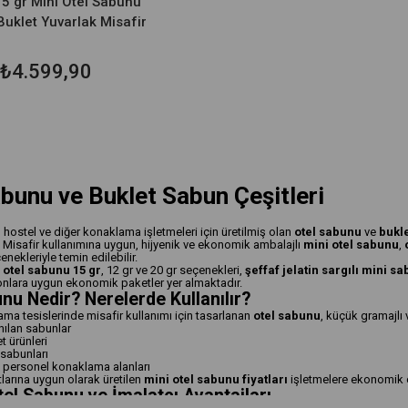
5 gr Mini Otel Sabunu
 Buklet Yuvarlak Misafir
₺4.599,90
bunu ve Buklet Sabun Çeşitleri
 hostel ve diğer konaklama işletmeleri için üretilmiş olan
otel sabunu
ve
bukl
 Misafir kullanımına uygun, hijyenik ve ekonomik ambalajlı
mini otel sabunu
,
ekleriyle temin edilebilir.
;
otel sabunu 15 gr
, 12 gr ve 20 gr seçenekleri,
şeffaf jelatin sargılı mini s
onlara uygun ekonomik paketler yer almaktadır.
nu Nedir? Nerelerde Kullanılır?
ama tesislerinde misafir kullanımı için tasarlanan
otel sabunu
, küçük gramajlı 
nılan sabunlar
t ürünleri
 sabunları
 personel konaklama alanları
larına uygun olarak üretilen
mini otel sabunu fiyatları
işletmelere ekonomik ç
el Sabunu ve İmalatçı Avantajları