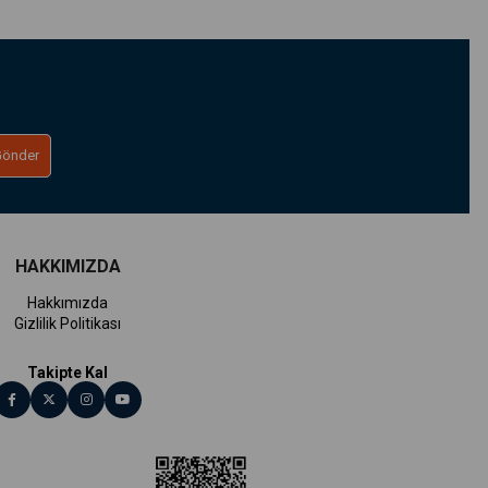
oplu üretimle hazırlanmaktadır. Böylece:
ha düşük adetli paketler sunulmaktadır.
Otellere sabun satmak
Gönder
cih edilebilir.
HAKKIMIZDA
Hakkımızda
Gizlilik Politikası
ur.
Otel sabunu fiyatları
ve paket alternatifleriyle hem bütçe dostu
Takipte Kal
sabun satmak
için uygun koli paketleri arasından işletmenize en
el sabunu 15 gr
gibi çok tercih edilen ürünleri hızlı sipariş ve güvenli