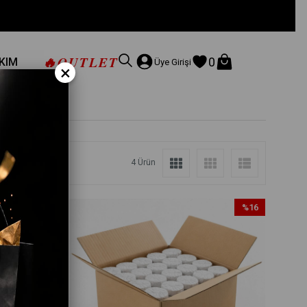
🔥
OUTLET
0
AKIM
Üye Girişi
×
4 Ürün
%5
%16
İndirim
İndirim
%5İndirim
%16İndirim