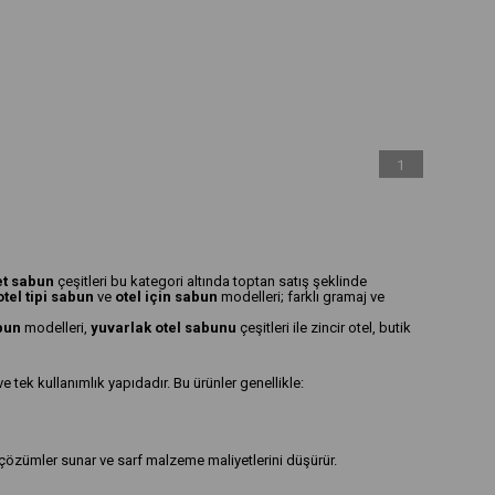
1
et sabun
çeşitleri bu kategori altında toptan satış şeklinde
otel tipi sabun
ve
otel için sabun
modelleri; farklı gramaj ve
abun
modelleri,
yuvarlak otel sabunu
çeşitleri ile zincir otel, butik
ve tek kullanımlık yapıdadır. Bu ürünler genellikle:
özümler sunar ve sarf malzeme maliyetlerini düşürür.