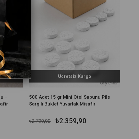
Ücretsiz Kargo
nu –
500 Adet 15 gr Mini Otel Sabunu Pile
afir
Sargılı Buklet Yuvarlak Misafir
Sabunu
₺2.359,90
₺2.799,90