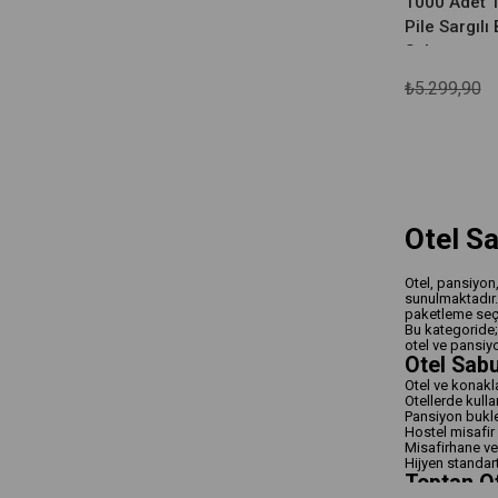
1000 Adet 1
Pile Sargılı
Sabunu
₺5.299,90
Otel Sa
Otel, pansiyon,
sunulmaktadır.
paketleme seçen
Bu kategoride
otel ve pansiy
Otel Sabu
Otel ve konakl
Otellerde kulla
Pansiyon bukle
Hostel misafir
Misafirhane ve
Hijyen standart
Toptan Ot