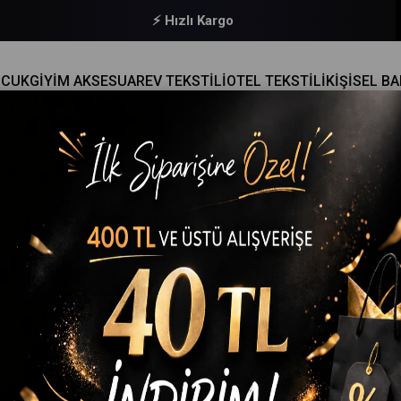
⚡ Hızlı Kargo
OCUK
GİYİM AKSESUAR
EV TEKSTİLİ
OTEL TEKSTİLİ
KİŞİSEL B
Blog