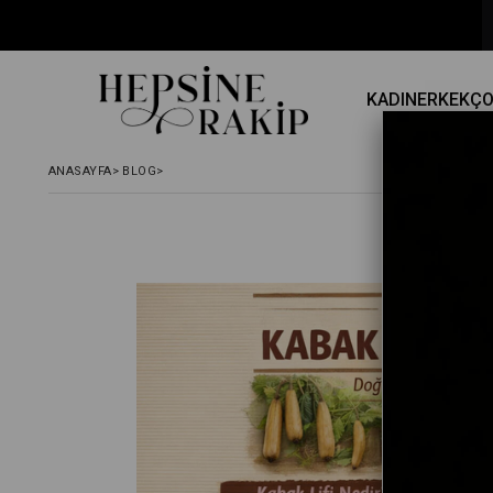
KADIN
ERKEK
Ç
ANASAYFA
>
BLOG
>