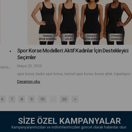
Spor Korse Modelleri: Aktif Kadınlar İçin Destekleyici
Seçimler
Mayıs 25, 2025
gelinlik altı korse, kadın korse, korse modelleri, gelinlik korse önerisi, dikişsiz korse, toparlayıcı korse, karın toparlayıcı korse, vücut şekillendirici, gelinlik altına uygun korse, özel gün korsesi, termal korse, bel korsesi, korse beden seçimi, kadın iç giyim, hepsinerakip.com kadın korse kategorisi, online korse siparişi
Devamını oku
6
7
8
9
10
...
20
>
SİZE ÖZEL KAMPANYALAR
Kampanyalarımızdan ve indirimlerimizden güncel olarak haberdar olun.