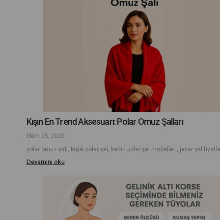
Kışın En Trend Aksesuarı: Polar Omuz Şalları
Ekim 05, 2025
Devamını oku