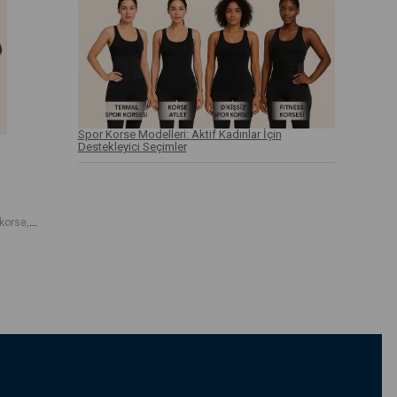
Spor Korse Modelleri: Aktif Kadınlar İçin
Destekleyici Seçimler
spor korse, kadın spor korse, termal spor korse, korse atlet, toparlayıcı korse, fitness korse, vücut şekillendirici, sporcu korsesi, bel korsesi, dikişsiz korse, karın toparlayıcı korse, spor korsesi önerisi, kadın fitness giyim, yoga korse, spor korse çeşitleri, kadın korse, kadın spor iç giyim