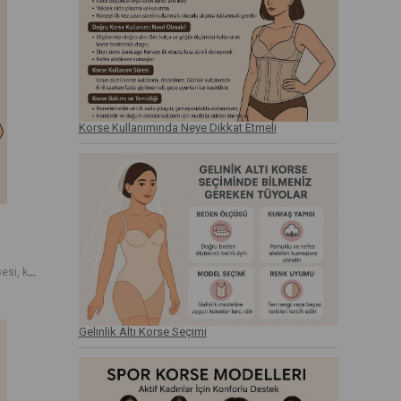
Korse Kullanımında Neye Dikkat Etmeli
korse kullanımı, kadın korse, korse modelleri, toparlayıcı korse, bel korsesi, karın toparlayıcı korse, korse bakımı, kadın iç giyim, şekillendirici iç giyim, fitness korse, termal korse, vücut şekillendirici, kadın korse önerisi, online korse siparişi, kadın korse kategorisi, spor korse, doğum sonrası korse, dikişsiz korse, hepsinerakip.com kadın korse, korse kombin önerileri
Gelinlik Altı Korse Seçimi