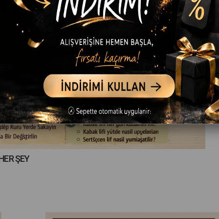
 HER ŞEY