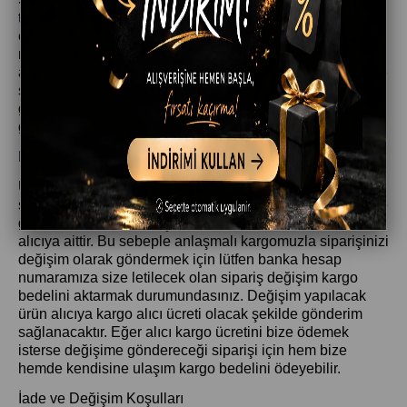
talebi açarak siparişlerinizi anlaşmalı kargomuzla iade
edebilirsiniz.İade talep formunu doldurup onayımızı
müteakip aşağıdaki iade adresimize siparişinizi teslim
aldıktan sonra 14 gün içerisinde iade talebi oluşturmalı ve
size iletilen kargo firması ile siparişinizi adresimize
göndermeniz gerekmektedir.Teslim alındıktan sonra 14
gün içerisinde gönderilmeyen iadeler işleme alınmaz.
Değişim
Ürün değişim talebiniz olur ise siparişinizi teslim aldıktan
sonra 14 gün içerisinde tarafımıza anlaşmalı kargomuz ile
gönderebilirsiniz. Değişim olarak gönderilen kargo bedeli
alıcıya aittir. Bu sebeple anlaşmalı kargomuzla siparişinizi
değişim olarak göndermek için lütfen banka hesap
numaramıza size letilecek olan sipariş değişim kargo
bedelini aktarmak durumundasınız. Değişim yapılacak
ürün alıcıya kargo alıcı ücreti olacak şekilde gönderim
sağlanacaktır. Eğer alıcı kargo ücretini bize ödemek
isterse değişime göndereceği siparişi için hem bize
hemde kendisine ulaşım kargo bedelini ödeyebilir.
İade ve Değişim Koşulları