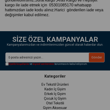
gönderebilirsiniz.Sürat kargo ,Aras Kargo ve Hepsijet
kargo ile iade etmek için 05301085170 whatsapp
hattımızdan iade kodu alınız.Harici gönderilen iade veya
değişimler kabul edilmez.
SİZE ÖZEL KAMPANYALAR
Kampanyalarımızdan ve indirimlerimizden güncel olarak haberdar olun.
Gönder
Üyelik koşullarını
ve
kişisel verilerimin
korunmasını kabul ediyorum.
Kategoriler
Ev Tekstil Ürünleri
Kadın İç Giyim
Erkek İç Giyim
Çocuk İç Giyim
Otel Tekstili
Giyim Aksesuar