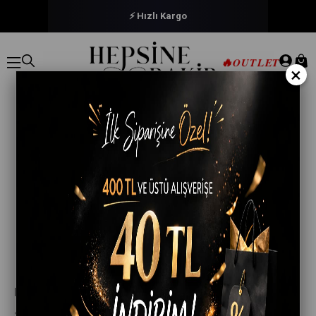
⚡ Hızlı Kargo
🔥
OUTLET
×
Kolay İade İmkanı
Siparişlerinizi iade etmek isterseniz,en kısa sürede iade