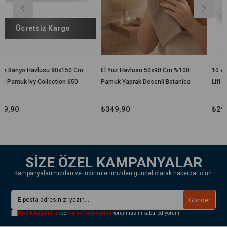
rgo
0x150 Cm
El Yüz Havlusu 50x90 Cm %100
10 Adet Tek Kullanımlık B
ion 650
Pamuk Yaprak Desenli Botanica
Lifi 10x15 cm Hijyenik El
Geçirmeli Duş, Spa, Otel v
Seyahat Lifi
₺349,90
₺299,90
SİZE ÖZEL KAMPANYALAR
Kampanyalarımızdan ve indirimlerimizden güncel olarak haberdar olun.
Gönder
Üyelik koşullarını
ve
kişisel verilerimin
korunmasını kabul ediyorum.