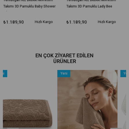
ı 3D Pamuklu Baby Shower
Takımı 3D Pamuklu Lady Bee
Takımı 
89,90
Hızlı Kargo
₺1.189,90
Hızlı Kargo
₺1.18
EN ÇOK ZIYARET EDILEN
ÜRÜNLER
Yeni
Yeni
Ürün
Ürün