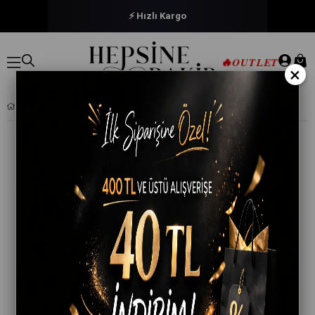
⚡ Hızlı Kargo
🔥
OUTLET
×
YENIDOĞAN KIZ BEBEK NEVRESIM TAKIMI 3D PAMUKLU BABY EMZIK