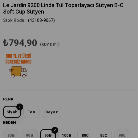
Le Jardin 9200 Linda Tül Toparlayacı Sütyen B-C
Soft Cup Sütyen
(43108-9067)
₺794,90
(KDV Dahil)
RENK
Siyah
Ten
Beyaz
BEDEN
85B
90B
95B
100B
80C
85C
90C