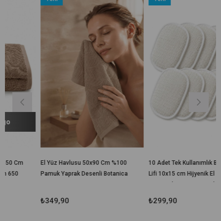
Ürün
Ürün
El Yüz Havlusu 50x90 Cm %100
10 Adet Tek Kullanımlık Banyo
Pamuk Yaprak Desenli Botanica
Lifi 10x15 cm Hijyenik El
Geçirmeli Duş, Spa, Otel ve
Seyahat Lifi
₺349,90
₺299,90