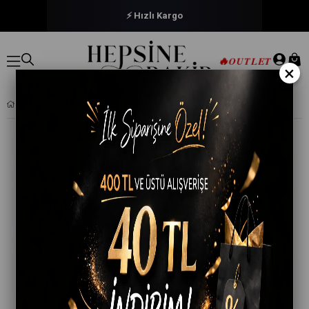
🔒 Güvenli Ödeme
🔥
OUTLET
×
LE JARDIN 9200 LINDA TÜL TOPARLAYACI SÜTYEN B-C SOFT CUP SÜTYEN