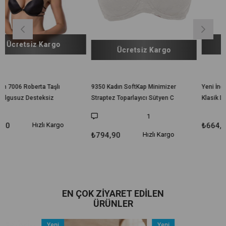
Ücretsiz Kargo
Ücretsiz Kargo
9350 Kadın SoftKap Minimizer
Yeni İnci 8003 Sırtsız Desteksi
Straptez Toparlayıcı Sütyen C
Klasik Dekolte Sütyen
Kap
1
₺664,90
Hızlı Kargo
₺794,90
Hızlı Kargo
EN ÇOK ZIYARET EDILEN
ÜRÜNLER
Yeni
Yeni