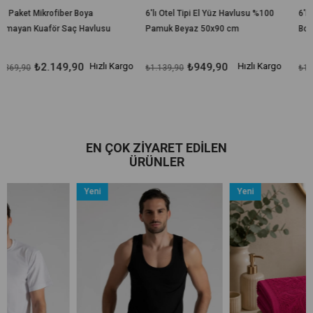
 Boya
6'lı Otel Tipi El Yüz Havlusu %100
6'lı Mikrofiber Kuaför 
 Havlusu
Pamuk Beyaz 50x90 cm
Boya Tutmayan Saç Ha
50x90 cm
90
Hızlı Kargo
₺949,90
Hızlı Kargo
₺1.299,9
₺1.139,90
₺1.339,90
EN ÇOK ZIYARET EDILEN
ÜRÜNLER
Yeni
Yeni
Ürün
Ürün