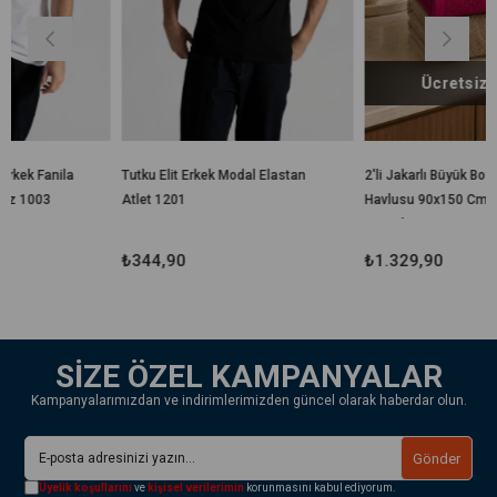
Ücretsiz Kargo
Tutku Elit Erkek Modal Elastan
2'li Jakarlı Büyük Boy Banyo
Atlet 1201
Havlusu 90x150 Cm %100
Pamuk Lorea 650 Gr
₺344,90
₺1.329,90
SİZE ÖZEL KAMPANYALAR
Kampanyalarımızdan ve indirimlerimizden güncel olarak haberdar olun.
Gönder
Üyelik koşullarını
ve
kişisel verilerimin
korunmasını kabul ediyorum.