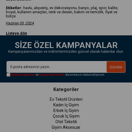
Etiketler:
havlu, alışveriş, ev dekorasyonu, banyo, plaj, spor, kalite,
boyut, kullanım amaçları, renk ve desen, bakım ve temizlik, fiyat ve
bütçe
Haziran 05, 2024
Listeye dön
SİZE ÖZEL KAMPANYALAR
Kampanyalarımızdan ve indirimlerimizden güncel olarak haberdar olun.
Gönder
Üyelik koşullarını
ve
kişisel verilerimin
korunmasını kabul ediyorum.
Kategoriler
Ev Tekstil Ürünleri
Kadın İç Giyim
Erkek İç Giyim
Çocuk İç Giyim
Otel Tekstili
Giyim Aksesuar