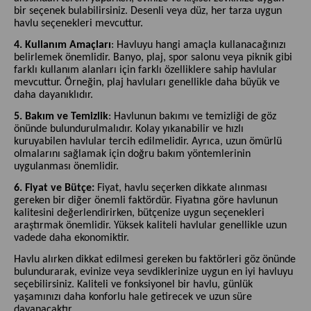
bir seçenek bulabilirsiniz. Desenli veya düz, her tarza uygun
havlu seçenekleri mevcuttur.
4. Kullanım Amaçları
: Havluyu hangi amaçla kullanacağınızı
belirlemek önemlidir. Banyo, plaj, spor salonu veya piknik gibi
farklı kullanım alanları için farklı özelliklere sahip havlular
mevcuttur. Örneğin, plaj havluları genellikle daha büyük ve
daha dayanıklıdır.
5. Bakım ve Temizlik
: Havlunun bakımı ve temizliği de göz
önünde bulundurulmalıdır. Kolay yıkanabilir ve hızlı
kuruyabilen havlular tercih edilmelidir. Ayrıca, uzun ömürlü
olmalarını sağlamak için doğru bakım yöntemlerinin
uygulanması önemlidir.
6. Fiyat ve Bütçe:
Fiyat, havlu seçerken dikkate alınması
gereken bir diğer önemli faktördür. Fiyatına göre havlunun
kalitesini değerlendirirken, bütçenize uygun seçenekleri
araştırmak önemlidir. Yüksek kaliteli havlular genellikle uzun
vadede daha ekonomiktir.
Havlu alırken dikkat edilmesi gereken bu faktörleri göz önünde
bulundurarak, evinize veya sevdiklerinize uygun en iyi havluyu
seçebilirsiniz. Kaliteli ve fonksiyonel bir havlu, günlük
yaşamınızı daha konforlu hale getirecek ve uzun süre
dayanacaktır.