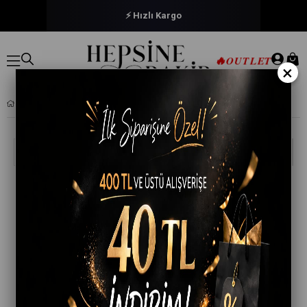
⚡ Hızlı Kargo
🔥
OUTLET
×
HAVLU ALIRKEN DIKKAT EDILMESI GEREKENLER: KALITE, BOYUT VE KULLANIM AMAÇLARI
Ara
Havlu Alırken Dikkat Edilmesi Gerekenler:
Kalite, Boyut ve Kullanım Amaçları