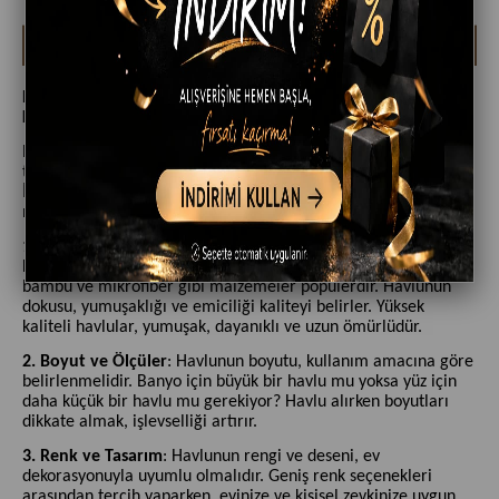
Havlu Alırken Dikkat Edilmesi Gerekenler: Kalite, Boyut ve
Kullanım Amaçları
Evinizi veya sevdiklerinizi donatırken, havlular önemli bir yer
tutar. Ancak, doğru havluyu seçmek bazen zorlayıcı olabilir.
İşte havlu alırken dikkat edilmesi gereken bazı önemli
noktalar:
1. Malzeme ve Kalite
: Havlunun malzemesi, kullanım ömrü ve
kullanıcı deneyimi üzerinde büyük etkiye sahiptir. Pamuk,
bambu ve mikrofiber gibi malzemeler popülerdir. Havlunun
dokusu, yumuşaklığı ve emiciliği kaliteyi belirler. Yüksek
kaliteli havlular, yumuşak, dayanıklı ve uzun ömürlüdür.
2. Boyut ve Ölçüler
: Havlunun boyutu, kullanım amacına göre
belirlenmelidir. Banyo için büyük bir havlu mu yoksa yüz için
daha küçük bir havlu mu gerekiyor? Havlu alırken boyutları
dikkate almak, işlevselliği artırır.
3. Renk ve Tasarım
: Havlunun rengi ve deseni, ev
dekorasyonuyla uyumlu olmalıdır. Geniş renk seçenekleri
arasından tercih yaparken, evinize ve kişisel zevkinize uygun