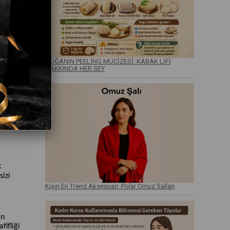
DOĞANIN PEELİNG MUCİZESİ: KABAK LİFİ
HAKKINDA HER ŞEY
 bir
adar
k
sizi
Kışın En Trend Aksesuarı: Polar Omuz Şalları
in
fifliği