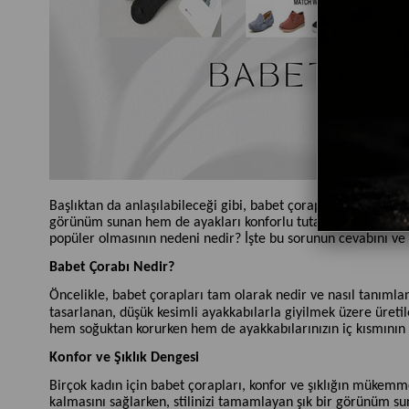
Başlıktan da anlaşılabileceği gibi, babet çorapları, kadınları
görünüm sunan hem de ayakları konforlu tutan bu çoraplar, h
popüler olmasının nedeni nedir? İşte bu sorunun cevabını ve da
Babet Çorabı Nedir?
Öncelikle, babet çorapları tam olarak nedir ve nasıl tanımla
tasarlanan, düşük kesimli ayakkabılarla giyilmek üzere üretile
hem soğuktan korurken hem de ayakkabılarınızın iç kısmının 
Konfor ve Şıklık Dengesi
Birçok kadın için babet çorapları, konfor ve şıklığın mükemmel
kalmasını sağlarken, stilinizi tamamlayan şık bir görünüm suna