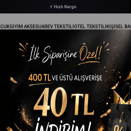
⚡ Hızlı Kargo
OCUK
GİYİM AKSESUAR
EV TEKSTİLİ
OTEL TEKSTİLİ
KİŞİSEL B
RLEŞIMI
 ve Şıklığın Mükemmel Birleşimi