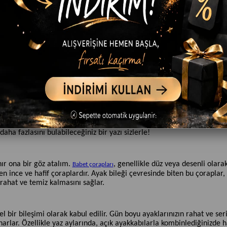
n gardıroplarındaki vazgeçilmez parçalardan biri haline geldi. Hem şık
er sezonun favorisi olmaya devam ediyor. Peki, babet çorapları bu k
ha fazlasını bulabileceğiniz bir yazı sizlerle!
nır ona bir göz atalım.
, genellikle düz veya desenli olara
Babet çorapları
n ince ve hafif çoraplardır. Ayak bileği çevresinde biten bu çoraplar, 
rahat ve temiz kalmasını sağlar.
 bir bileşimi olarak kabul edilir. Gün boyu ayaklarınızın rahat ve ser
rlar. Özellikle yaz aylarında, açık ayakkabılarla kombinlediğinizde ha