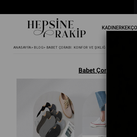
KADIN
ERKEK
Ç
ANASAYFA
>
BLOG
>
BABET ÇORABI: KONFOR VE ŞIKLIĞIN MÜKEMMEL BI
Babet Çorabı: Konfor