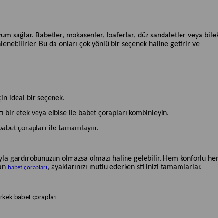
m sağlar. Babetler, mokasenler, loaferlar, düz sandaletler veya bile
nlenebilirler. Bu da onları çok yönlü bir seçenek haline getirir ve
çin ideal bir seçenek.
tı bir etek veya elbise ile babet çorapları kombinleyin.
zı babet çorapları ile tamamlayın.
ıyla gardırobunuzun olmazsa olmazı haline gelebilir. Hem konforlu h
lan
, ayaklarınızı mutlu ederken stilinizi tamamlarlar.
babet çorapları
rkek babet çorapları