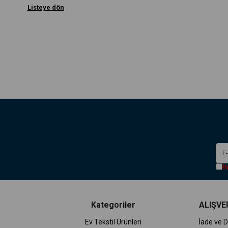
Listeye dön
Üy
Kategoriler
ALIŞVER
Ev Tekstil Ürünleri
İade ve D