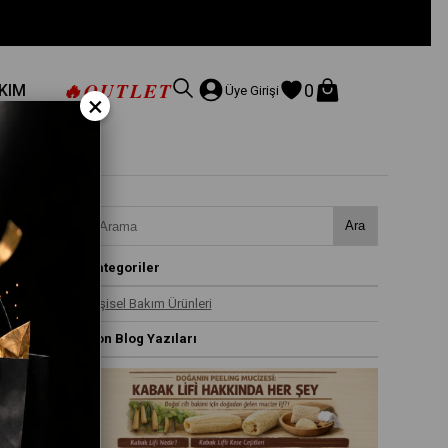
🔥
OUTLET
0
AKIM
Üye Girişi
×
Ara
Kategoriler
Kişisel Bakım Ürünleri
Son Blog Yazıları