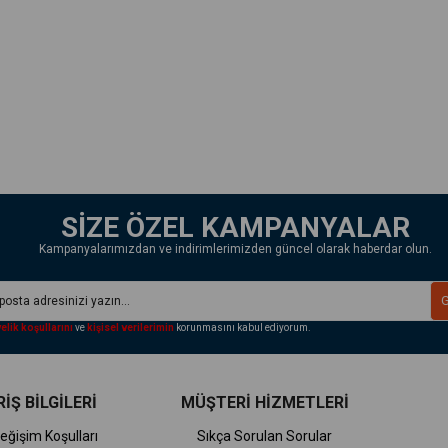
SİZE ÖZEL KAMPANYALAR
Kampanyalarımızdan ve indirimlerimizden güncel olarak haberdar olun.
elik koşullarını
ve
kişisel verilerimin
korunmasını kabul ediyorum.
İŞ BİLGİLERİ
MÜŞTERİ HİZMETLERİ
eğişim Koşulları
Sıkça Sorulan Sorular