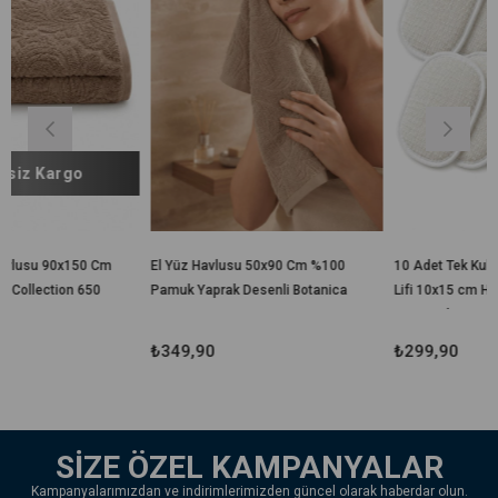
 Cm
El Yüz Havlusu 50x90 Cm %100
10 Adet Tek Kullanımlık Banyo
0
Pamuk Yaprak Desenli Botanica
Lifi 10x15 cm Hijyenik El
Geçirmeli Duş, Spa, Otel ve
Seyahat Lifi
₺349,90
₺299,90
SİZE ÖZEL KAMPANYALAR
Kampanyalarımızdan ve indirimlerimizden güncel olarak haberdar olun.