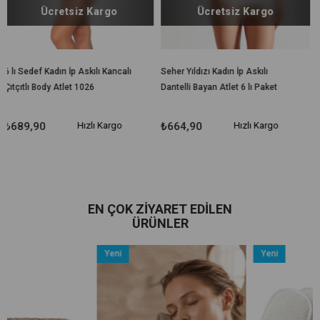
iz Kargo
Ücretsiz Kargo
p Askılı Kancalı
Seher Yıldızı Kadın İp Askılı
Tutku Elit 2201 Sıfır 
t 1026
Dantelli Bayan Atlet 6 lı Paket
Elastan Bayan Atlet
Hızlı Kargo
₺664,90
Hızlı Kargo
₺319,90
H
EN ÇOK ZIYARET EDILEN
ÜRÜNLER
Yeni
Yeni
Ürün
Ürün