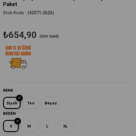
Paket
(42071-2626)
₺654,90
(KDV Dahil)
RENK
Siyah
Ten
Beyaz
BEDEN
S
M
L
XL