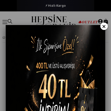
⚡ Hızlı Kargo
🔥
OUTLET
×
BERRAK İÇ GIYIM LIKRALI KADIN İP ASKILI PENYE ATLET 3 LÜ PAKET