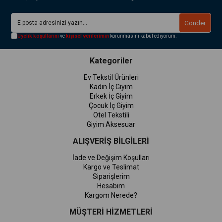
Gönder
Üyelik koşullarını
ve
kişisel verilerimin
korunmasını kabul ediyorum.
Kategoriler
Ev Tekstil Ürünleri
Kadın İç Giyim
Erkek İç Giyim
Çocuk İç Giyim
Otel Tekstili
Giyim Aksesuar
ALIŞVERİŞ BİLGİLERİ
İade ve Değişim Koşulları
Kargo ve Teslimat
Siparişlerim
Hesabım
Kargom Nerede?
MÜŞTERİ HİZMETLERİ