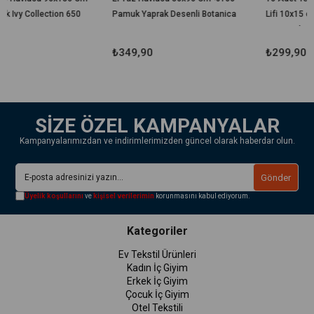
 650
Pamuk Yaprak Desenli Botanica
Lifi 10x15 cm Hijyenik El
Geçirmeli Duş, Spa, Otel ve
Seyahat Lifi
₺349,90
₺299,90
SİZE ÖZEL KAMPANYALAR
Kampanyalarımızdan ve indirimlerimizden güncel olarak haberdar olun.
Gönder
Üyelik koşullarını
ve
kişisel verilerimin
korunmasını kabul ediyorum.
Kategoriler
Ev Tekstil Ürünleri
Kadın İç Giyim
Erkek İç Giyim
Çocuk İç Giyim
Otel Tekstili