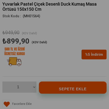
Yuvarlak Pastel Çiçek Desenli Duck Kumaş Masa
Örtüsü 150x150 Cm
(MH01564)
₺949,90
(KDV Dahil)
₺899,90
(KDV Dahil)
%
5
İndirim
Favorilere Ekle