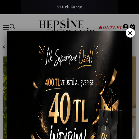
⚡ Hızlı Kargo
🔥
OUTLET
×
YUVARLAK PASTEL ÇIÇEK DESENLI DUCK KUMAŞ MASA ÖRTÜSÜ 150X150 CM