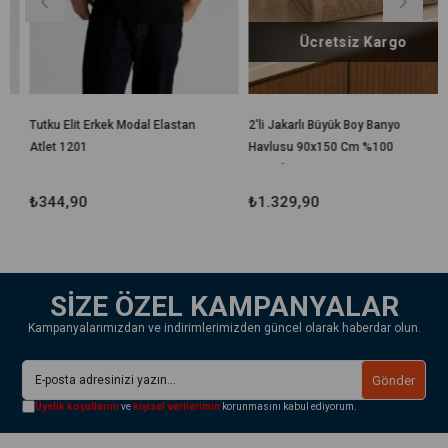
Ücretsiz Kargo
Tutku Elit Erkek Modal Elastan
2'li Jakarlı Büyük Boy Banyo
Atlet 1201
Havlusu 90x150 Cm %100
Pamuk Lorea 650 Gr
₺344,90
₺1.329,90
SİZE ÖZEL KAMPANYALAR
Kampanyalarımızdan ve indirimlerimizden güncel olarak haberdar olun.
Gönder
Üyelik koşullarını
ve
kişisel verilerimin
korunmasını kabul ediyorum.