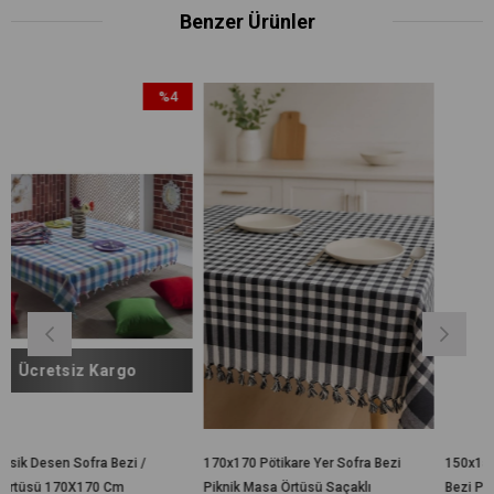
Benzer Ürünler
%4
İndirim
%4İndirim
o
i /
170x170 Pötikare Yer Sofra Bezi
150x150 Cm Kareli Yer Sofra
Piknik Masa Örtüsü Saçaklı
Bezi Piknik Masa Örtüsü Saç