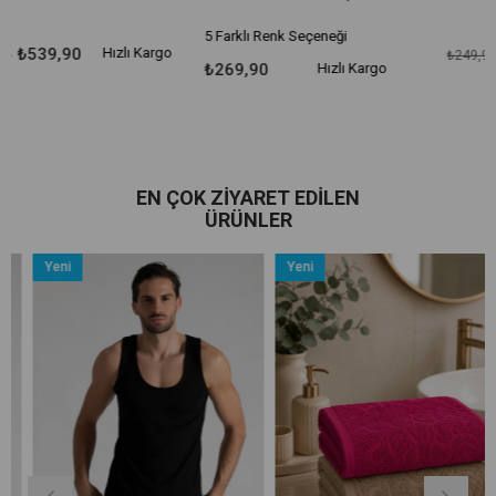
5 Farklı Renk Seçeneği
ı Kargo
₺199,90
Hızlı 
₺249,90
₺269,90
Hızlı Kargo
EN ÇOK ZIYARET EDILEN
ÜRÜNLER
Yeni
Yeni
Ürün
Ürün