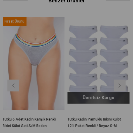
Benzer Ürünler
Ücretsi
Ücretsiz Kargo
n Karışık Renkli
Tutku Kadın Pamuklu Bikini Külot
Tutku 12li Kadın K
 S/M Beden
12'li Paket Renkli / Beyaz S-M
Külot Pamuklu Renkl
Beden