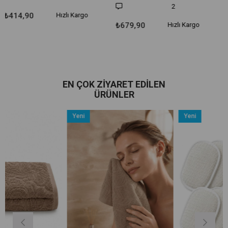
2
Hızlı Kargo
₺679,90
H
₺679,90
Hızlı Kargo
EN ÇOK ZIYARET EDILEN
ÜRÜNLER
Yeni
Yeni
Ürün
Ürün