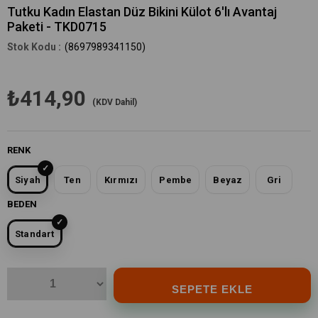
Tutku Kadın Elastan Düz Bikini Külot 6'lı Avantaj
Paketi - TKD0715
(8697989341150)
₺414,90
(KDV Dahil)
RENK
Siyah
Ten
Kırmızı
Pembe
Beyaz
Gri
BEDEN
Standart