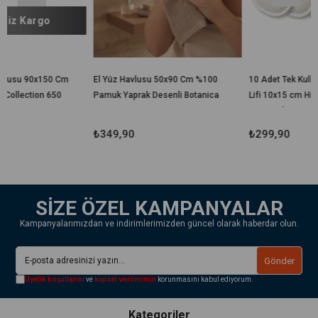
Cm
El Yüz Havlusu 50x90 Cm %100
10 Adet Tek Kullanımlık Banyo
Pamuk Yaprak Desenli Botanica
Lifi 10x15 cm Hijyenik El
Geçirmeli Duş, Spa, Otel ve
Seyahat Lifi
₺349,90
₺299,90
SİZE ÖZEL KAMPANYALAR
Kampanyalarımızdan ve indirimlerimizden güncel olarak haberdar olun.
Gönder
Üyelik koşullarını
ve
kişisel verilerimin
korunmasını kabul ediyorum.
Kategoriler