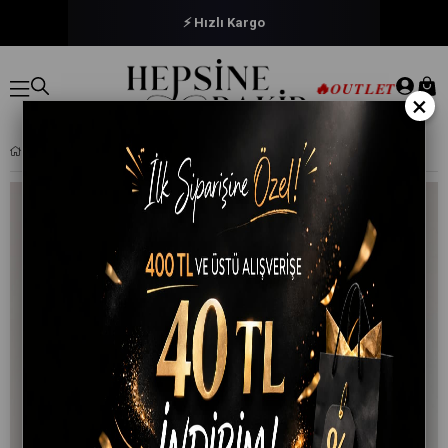
⚡ Hızlı Kargo
🔥
OUTLET
×
TUTKU KADIN ELASTAN DÜZ BIKINI KÜLOT 6'LI AVANTAJ PAKETI - TKD0715