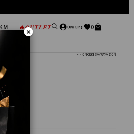
🔥
OUTLET
0
AKIM
Üye Girişi
×
< < ÖNCEKI SAYFAYA DÖN
aket