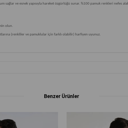
sağlar ve esnek yapısıyla hareket özgürlüğü sunar. %100 pamuk renkleri nefes alabil
min olun.
arına (renkliler ve pamuklular için farklı olabilir) harfiyen uyunuz.
Benzer Ürünler