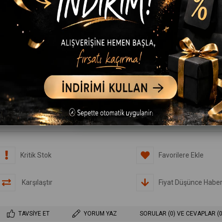
RENK
Siyah
Beyaz
Gri
BEDEN
S
M
L
XL
XXL
3XL
Kritik Stok
Favorilere Ekle
Karşılaştır
Fiyat Düşünce Haber
TAVSIYE ET
YORUM YAZ
SORULAR (0) VE CEVAPLAR (0