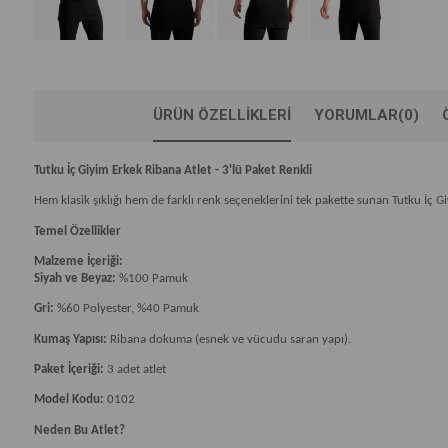
ÜRÜN ÖZELLIKLERI
YORUMLAR
(0)
Tutku İç Giyim Erkek Ribana Atlet - 3'lü Paket Renkli
Hem klasik şıklığı hem de farklı renk seçeneklerini tek pakette sunan Tutku İç G
Temel Özellikler
Malzeme İçeriği:
Siyah ve Beyaz:
%100 Pamuk
Gri:
%60 Polyester, %40 Pamuk
Kumaş Yapısı:
Ribana dokuma (esnek ve vücudu saran yapı).
Paket İçeriği:
3 adet atlet
Model Kodu:
0102
Neden Bu Atlet?