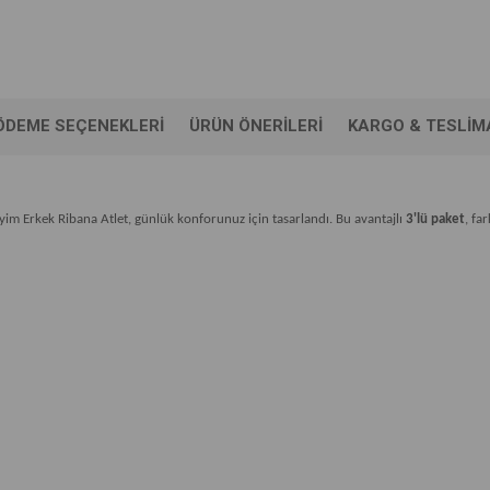
ÖDEME SEÇENEKLERI
ÜRÜN ÖNERILERI
KARGO & TESLIM
iyim Erkek Ribana Atlet, günlük konforunuz için tasarlandı. Bu avantajlı
3'lü paket
, fa