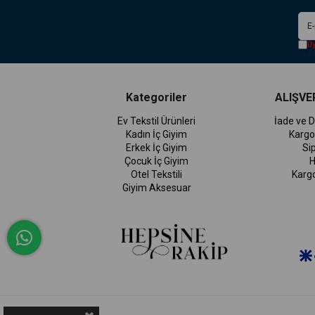
Üy
Kategoriler
ALIŞVER
Ev Tekstil Ürünleri
İade ve D
Kadın İç Giyim
Kargo
Erkek İç Giyim
Si
Çocuk İç Giyim
H
Otel Tekstili
Karg
Giyim Aksesuar