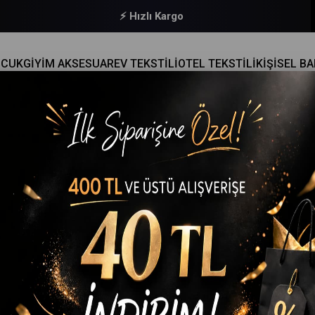
🔒 Güvenli Ödeme
OCUK
GİYİM AKSESUAR
EV TEKSTİLİ
OTEL TEKSTİLİ
KİŞİSEL B
 PAMUKLU ERKEK RIBANA ATLET RENKLI 3 LÜ PAKET
Tutku
Tutku İç Giyim Pamuklu Erkek Ribana Atlet Renkli 3 Lü P
(41487-2987)
₺544,90
(KDV Dahil)