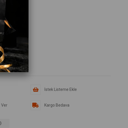
İstek Listeme Ekle
 Ver
Kargo Bedava
)