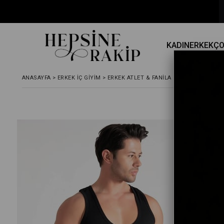
⚡ Hızlı Kargo
KADIN
ERKEK
Ç
ANASAYFA
>
ERKEK İÇ GIYIM
>
ERKEK ATLET & FANILA
>
TUTKU İÇ GIYIM