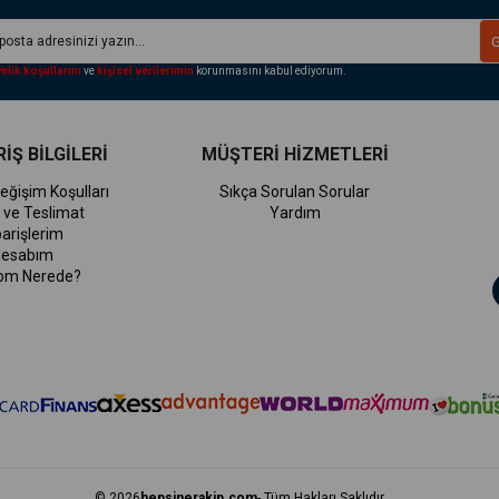
elik koşullarını
ve
kişisel verilerimin
korunmasını kabul ediyorum.
İŞ BİLGİLERİ
MÜŞTERİ HİZMETLERİ
eğişim Koşulları
Sıkça Sorulan Sorular
 ve Teslimat
Yardım
parişlerim
esabım
om Nerede?
© 2026
hepsinerakip.com
- Tüm Hakları Saklıdır.