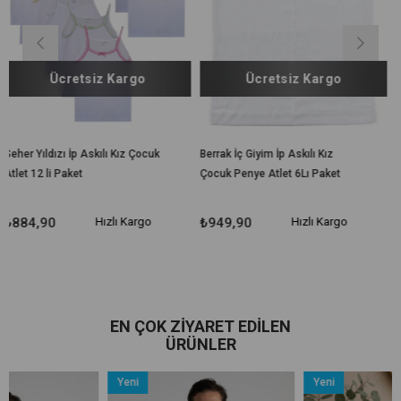
z Kargo
Ücretsiz Kargo
ılı Kız Çocuk
Berrak İç Giyim İp Askılı Kız
Kota İç Giyim Kız Ço
Çocuk Penye Atlet 6Lı Paket
İçlik Tayt Uzun Tayt T
Hızlı Kargo
₺949,90
Hızlı Kargo
₺279,90
Hı
EN ÇOK ZIYARET EDILEN
ÜRÜNLER
Yeni
Yeni