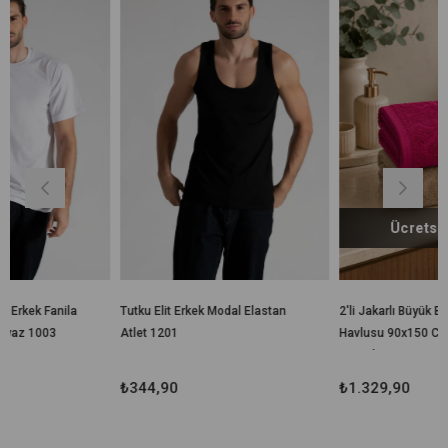
Ürün
Ürün
Ücretsiz Kargo
Tutku Elit Erkek Modal Elastan
2'li Jakarlı Büyük Boy Banyo
Atlet 1201
Havlusu 90x150 Cm %100
Pamuk Lorea 650 Gr
₺344,90
₺1.329,90