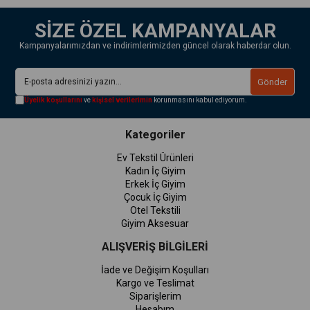
SİZE ÖZEL KAMPANYALAR
Kampanyalarımızdan ve indirimlerimizden güncel olarak haberdar olun.
Gönder
Üyelik koşullarını
ve
kişisel verilerimin
korunmasını kabul ediyorum.
Kategoriler
Ev Tekstil Ürünleri
Kadın İç Giyim
Erkek İç Giyim
Çocuk İç Giyim
Otel Tekstili
Giyim Aksesuar
ALIŞVERİŞ BİLGİLERİ
İade ve Değişim Koşulları
Kargo ve Teslimat
Siparişlerim
Hesabım