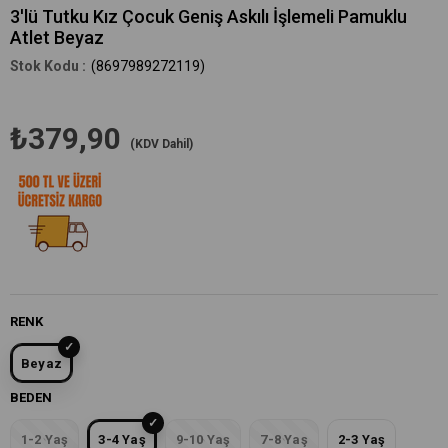
3'lü Tutku Kız Çocuk Geniş Askılı İşlemeli Pamuklu
Atlet Beyaz
(8697989272119)
₺379,90
(KDV Dahil)
RENK
Beyaz
BEDEN
1-2 Yaş
3-4 Yaş
9-10 Yaş
7-8 Yaş
2-3 Yaş