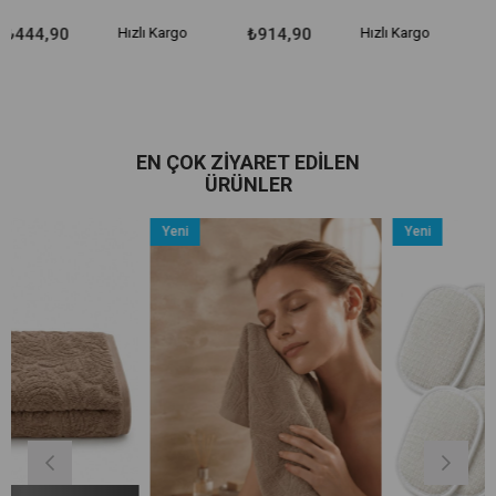
Hızlı Kargo
₺914,90
Hızlı Kargo
₺474,90
EN ÇOK ZIYARET EDILEN
ÜRÜNLER
Yeni
Yeni
Ürün
Ürün