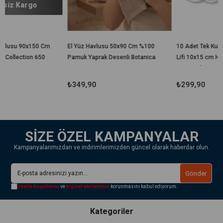
 Cm
El Yüz Havlusu 50x90 Cm %100
10 Adet Tek Kullanımlık Banyo
50
Pamuk Yaprak Desenli Botanica
Lifi 10x15 cm Hijyenik El
Geçirmeli Duş, Spa, Otel ve
Seyahat Lifi
₺349,90
₺299,90
SİZE ÖZEL KAMPANYALAR
Kampanyalarımızdan ve indirimlerimizden güncel olarak haberdar olun.
Gönder
Üyelik koşullarını
ve
kişisel verilerimin
korunmasını kabul ediyorum.
Kategoriler