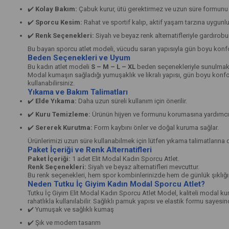
✔️
Kolay Bakım:
Çabuk kurur, ütü gerektirmez ve uzun süre formunu 
✔️
Sporcu Kesim:
Rahat ve sportif kalıp, aktif yaşam tarzına uygunlu
✔️
Renk Seçenekleri:
Siyah ve beyaz renk alternatifleriyle gardırob
Bu bayan sporcu atlet modeli, vücudu saran yapısıyla gün boyu konfor
Beden Seçenekleri ve Uyum
Bu kadın atlet modeli
S – M – L – XL
beden seçenekleriyle sunulmakta
Modal kumaşın sağladığı yumuşaklık ve likralı yapısı, gün boyu konfo
kullanabilirsiniz.
Yıkama ve Bakım Talimatları
✔️
Elde Yıkama:
Daha uzun süreli kullanım için önerilir.
✔️
Kuru Temizleme:
Ürünün hijyen ve formunu korumasına yardımcı 
✔️
Sererek Kurutma:
Form kaybını önler ve doğal kuruma sağlar.
Ürünlerimizi uzun süre kullanabilmek için lütfen yıkama talimatlarına d
Paket İçeriği ve Renk Alternatifleri
Paket İçeriği:
1 adet Elit Modal Kadın Sporcu Atlet.
Renk Seçenekleri:
Siyah ve beyaz alternatifleri mevcuttur.
Bu renk seçenekleri, hem spor kombinlerinizde hem de günlük şıklığ
Neden Tutku İç Giyim Kadın Modal Sporcu Atlet?
Tutku İç Giyim Elit Modal Kadın Sporcu Atlet Model, kaliteli modal ku
rahatlıkla kullanılabilir. Sağlıklı pamuk yapısı ve elastik formu sayesin
✔️ Yumuşak ve sağlıklı kumaş
✔️ Şık ve modern tasarım