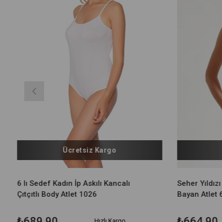
Ücretsiz Kargo
6 lı Sedef Kadın İp Askılı Kancalı
Seher Yıldızı
Çıtçıtlı Body Atlet 1026
Bayan Atlet 6
₺689,90
₺664,90
Hızlı Kargo