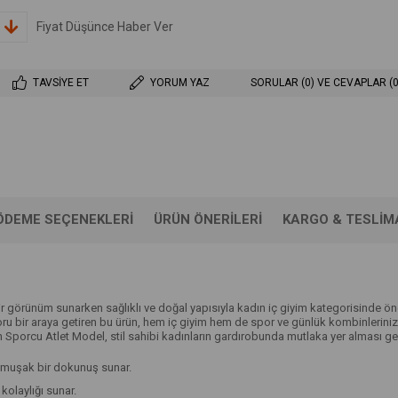
Fiyat Düşünce Haber Ver
TAVSIYE ET
YORUM YAZ
SORULAR (0) VE CEVAPLAR (0
ÖDEME SEÇENEKLERI
ÜRÜN ÖNERILERI
KARGO & TESLIM
f bir görünüm sunarken sağlıklı ve doğal yapısıyla kadın iç giyim kategorisin
foru bir araya getiren bu ürün, hem iç giyim hem de spor ve günlük kombinlerinizde
dın Sporcu Atlet Model, stil sahibi kadınların gardırobunda mutlaka yer alması ge
umuşak bir dokunuş sunar.
kolaylığı sunar.