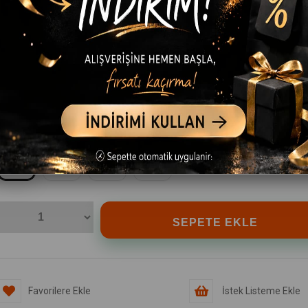
RENK
Siyah
Beyaz
BEDEN
S
M
L
XL
Favorilere Ekle
İstek Listeme Ekle