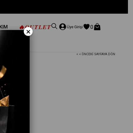
🔥
OUTLET
0
AKIM
Üye Girişi
×
< < ÖNCEKI SAYFAYA DÖN