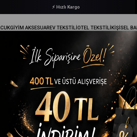
🔒 Güvenli Ödeme
OCUK
GİYİM AKSESUAR
EV TEKSTİLİ
OTEL TEKSTİLİ
KİŞİSEL B
AL ELASTAN SPOR ATLET 2003
Tutku
Tutku Elit Kadın Modal Elastan Spor Atlet 2003
(42309-1528)
₺319,90
(KDV Dahil)