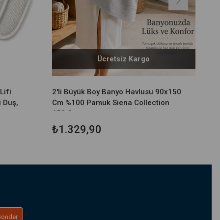
Ücretsiz Kargo
Lifi
2'li Büyük Boy Banyo Havlusu 90x150
i Duş,
Cm %100 Pamuk Siena Collection
650 Gr
₺1.329,90
Gönder