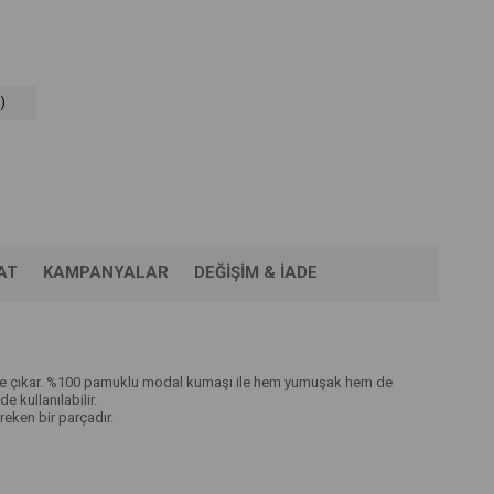
)
AT
KAMPANYALAR
DEĞIŞIM & İADE
de öne çıkar. %100 pamuklu modal kumaşı ile hem yumuşak hem de
 kullanılabilir.
reken bir parçadır.