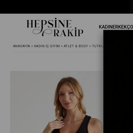
⚡ Hızlı Kargo
KADIN
ERKEK
Ç
ANASAYFA
>
KADIN İÇ GIYIM
>
ATLET & BODY
>
TUTKU ELIT KADIN MOD