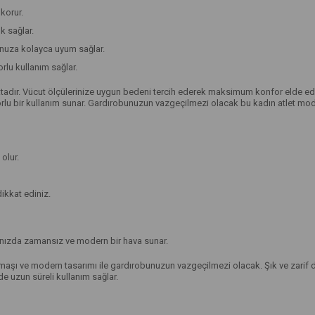
korur.
k sağlar.
unuza kolayca uyum sağlar.
lu kullanım sağlar.
dır. Vücut ölçülerinize uygun bedeni tercih ederek maksimum konfor elde edeb
rlu bir kullanım sunar. Gardırobunuzun vazgeçilmezi olacak bu kadın atlet mode
olur.
ikkat ediniz.
ınızda zamansız ve modern bir hava sunar.
maşı ve modern tasarımı ile gardırobunuzun vazgeçilmezi olacak. Şık ve zarif de
de uzun süreli kullanım sağlar.