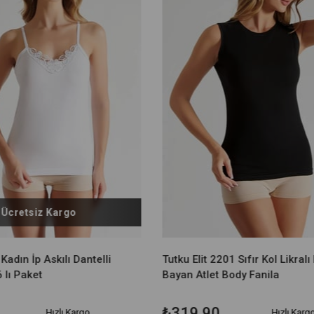
Ücretsiz Kargo
 Kadın İp Askılı Dantelli
Tutku Elit 2201 Sıfır Kol Likralı
 lı Paket
Bayan Atlet Body Fanila
₺319,90
Hızlı Kargo
Hızlı Karg