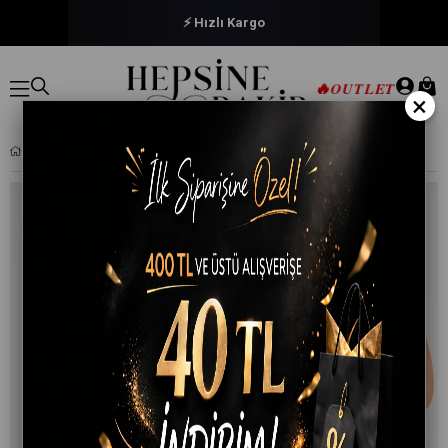
⚡ Hızlı Kargo
🔥
OUTLET
×
TUTKU ELIT ERKEK LIKRALI İNCE BEL KEMERLI SLIP KÜLOT 6'LI PAKET ELT1351