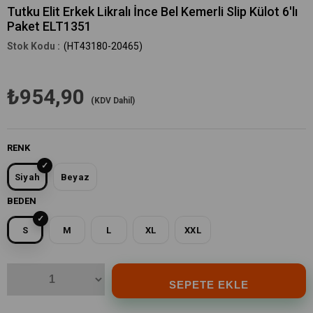
Tutku Elit Erkek Likralı İnce Bel Kemerli Slip Külot 6'lı
Paket ELT1351
(HT43180-20465)
₺954,90
(KDV Dahil)
RENK
Siyah
Beyaz
BEDEN
S
M
L
XL
XXL