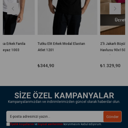
Ücretsiz Kargo
la
Tutku Elit Erkek Modal Elastan
2'li Jakarlı Büyük Boy Banyo
Atlet 1201
Havlusu 90x150 Cm %100
Pamuk Lorea 650 Gr
₺344,90
₺1.329,90
SİZE ÖZEL KAMPANYALAR
Kampanyalarımızdan ve indirimlerimizden güncel olarak haberdar olun.
Gönder
Üyelik koşullarını
ve
kişisel verilerimin
korunmasını kabul ediyorum.