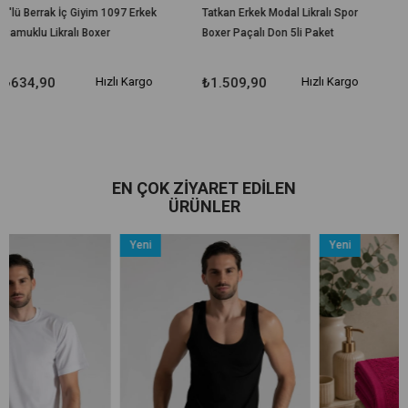
im 1097 Erkek
Tatkan Erkek Modal Likralı Spor
Sedef Yıldızı İç Giy
xer
Boxer Paçalı Don 5li Paket
Likralı Pamuklu Boxe
Paket
Hızlı Kargo
₺1.509,90
Hızlı Kargo
₺664,90
H
EN ÇOK ZIYARET EDILEN
ÜRÜNLER
Yeni
Yeni
Ürün
Ürün