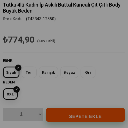
Tutku 4lü Kadın İp Askılı Battal Kancalı Çıt Çıtlı Body
Büyük Beden
(T43343-12550)
₺774,90
(KDV Dahil)
RENK
Siyah
Ten
Karışık
Beyaz
Gri
BEDEN
XXL