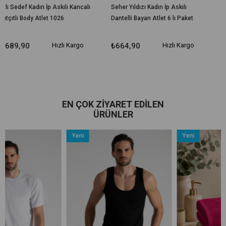
Askılı Kancalı
Seher Yıldızı Kadın İp Askılı
Tutku Elit 2201 Sıfır Ko
1026
Dantelli Bayan Atlet 6 lı Paket
Elastan Bayan Atlet B
ızlı Kargo
₺664,90
Hızlı Kargo
₺319,90
Hız
EN ÇOK ZIYARET EDILEN
ÜRÜNLER
Yeni
Yeni
Ürün
Ürün