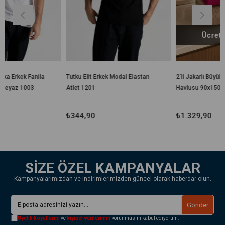
Ücretsiz Kargo
a
Tutku Elit Erkek Modal Elastan
2'li Jakarlı Büyük Boy Banyo
Atlet 1201
Havlusu 90x150 Cm %100
Pamuk Lorea 650 Gr
₺344,90
₺1.329,90
SİZE ÖZEL KAMPANYALAR
Kampanyalarımızdan ve indirimlerimizden güncel olarak haberdar olun.
Gönder
Üyelik koşullarını
ve
kişisel verilerimin
korunmasını kabul ediyorum.