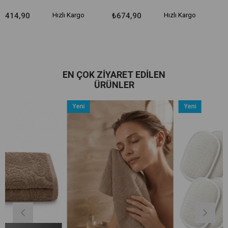
Hızlı Kargo
₺674,90
Hızlı Kargo
₺509,90
H
EN ÇOK ZIYARET EDILEN
ÜRÜNLER
Yeni
Yeni
Ürün
Ürün