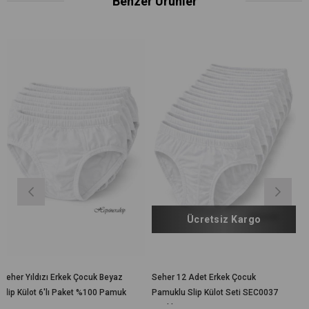
Benzer Ürünler
Ücretsiz Kargo
Ücretsi
ek Çocuk Beyaz
Seher 12 Adet Erkek Çocuk
Gümüş İç Giyim Erk
aket %100 Pamuk
Pamuklu Slip Külot Seti SEC0037
Pamuk Külot 6 lı Pa
Renkli Seri