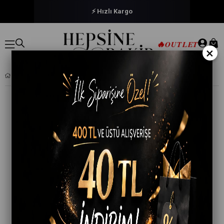
⚡ Hızlı Kargo
🔥
OUTLET
×
SEHER 6 ADET ERKEK ÇOCUK PAMUKLU SLIP KÜLOT SETI SEC0037 RENKLI SERI