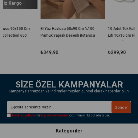
 Cm
El Yüz Havlusu 50x90 Cm %100
10 Adet Tek Kullanımlık Banyo
50
Pamuk Yaprak Desenli Botanica
Lifi 10x15 cm Hijyenik El
Geçirmeli Duş, Spa, Otel ve
Seyahat Lifi
₺349,90
₺299,90
SİZE ÖZEL KAMPANYALAR
Kampanyalarımızdan ve indirimlerimizden güncel olarak haberdar olun.
Gönder
Üyelik koşullarını
ve
kişisel verilerimin
korunmasını kabul ediyorum.
Kategoriler