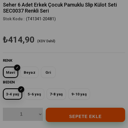
Seher 6 Adet Erkek Çocuk Pamuklu Slip Külot Seti
SEC0037 Renkli Seri
(T41341-20481)
₺414,90
(KDV Dahil)
RENK
Mavi
Beyaz
Gri
BEDEN
3-4 yaş
5-6 yaş
7-8 yaş
9-10 yaş