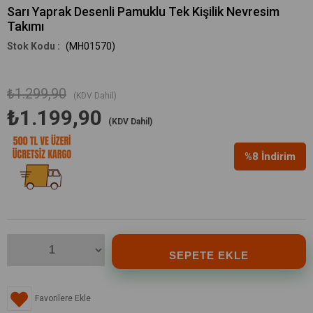
Sarı Yaprak Desenli Pamuklu Tek Kişilik Nevresim
Takımı
(MH01570)
₺1.299,90
(KDV Dahil)
₺1.199,90
(KDV Dahil)
%
8
İndirim
Favorilere Ekle