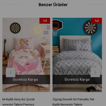
Benzer Ürünler
%8
%8
İndirim
İndirim
%8İndirim
%8İndirim
 Kargo
Ücretsiz Kargo
Ücretsiz 
 Çocuk
Zigzag Desenli Gri Pamuklu Tek
Pembe Çiçek Desenli
enses
Kişilik Nevresim Takımı
Tek Kişilik Nevresim T