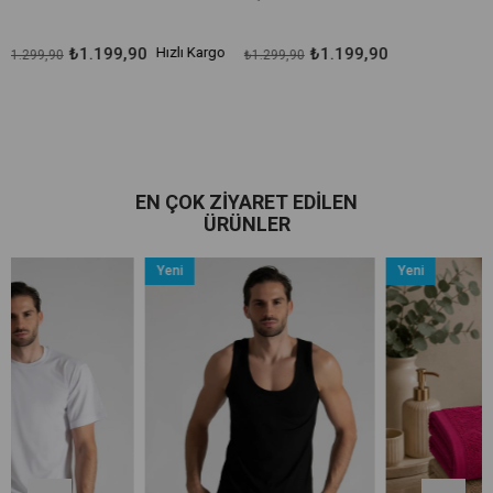
,90
Hızlı Kargo
₺1.199,90
₺1.199,
₺1.299,90
₺1.299,90
EN ÇOK ZIYARET EDILEN
ÜRÜNLER
Yeni
Yeni
Ürün
Ürün