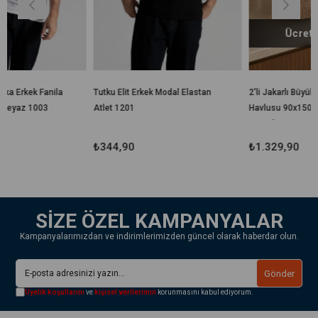
Ücretsiz Kargo
a
Tutku Elit Erkek Modal Elastan
2'li Jakarlı Büyük Boy Banyo
Atlet 1201
Havlusu 90x150 Cm %100
Pamuk Lorea 650 Gr
₺344,90
₺1.329,90
SİZE ÖZEL KAMPANYALAR
Kampanyalarımızdan ve indirimlerimizden güncel olarak haberdar olun.
Gönder
Üyelik koşullarını
ve
kişisel verilerimin
korunmasını kabul ediyorum.