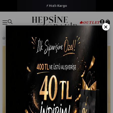
⚡ Hızlı Kargo
🔥
OUTLET
×
SARI YAPRAK DESENLI PAMUKLU TEK KIŞILIK NEVRESIM TAKIMI