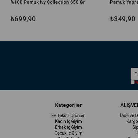
%100 Pamuk Ivy Collection 650 Gr
Pamuk Yapra
₺699,90
₺349,90
Üy
Kategoriler
ALIŞVER
Ev Tekstil Ürünleri
İade ve D
Kadın İç Giyim
Kargo
Erkek İç Giyim
Si
Çocuk İç Giyim
H