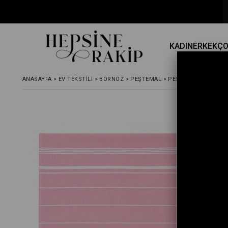
KADIN
ERKEK
Ç
ANASAYFA
>
EV TEKSTILI
>
BORNOZ
>
PEŞTEMAL
>
PEŞTEMAL PLAJ HA