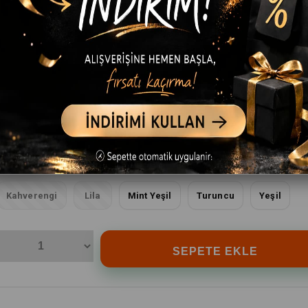
₺359,90
(KDV Dahil)
RENK
Pembe
Mavi
Mor
Bej
Bordo
Kırmızı
Kahverengi
Lila
Mint Yeşil
Turuncu
Yeşil