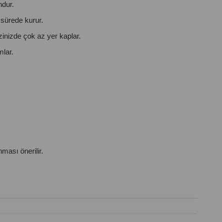
ndur.
sürede kurur.
inizde çok az yer kaplar.
mlar.
ması önerilir.