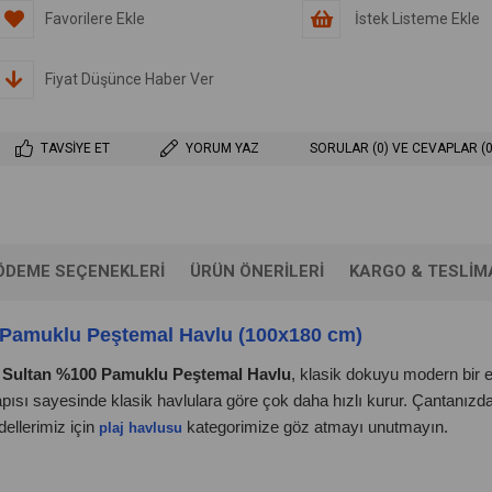
Favorilere Ekle
İstek Listeme Ekle
Fiyat Düşünce Haber Ver
TAVSIYE ET
YORUM YAZ
SORULAR (0) VE CEVAPLAR (0
ÖDEME SEÇENEKLERI
ÜRÜN ÖNERILERI
KARGO & TESLIM
0 Pamuklu Peştemal Havlu (100x180 cm)
n
Sultan %100 Pamuklu Peştemal Havlu
, klasik dokuyu modern bir e
yapısı sayesinde klasik havlulara göre çok daha hızlı kurur. Çantan
ellerimiz için
kategorimize göz atmayı unutmayın.
plaj havlusu