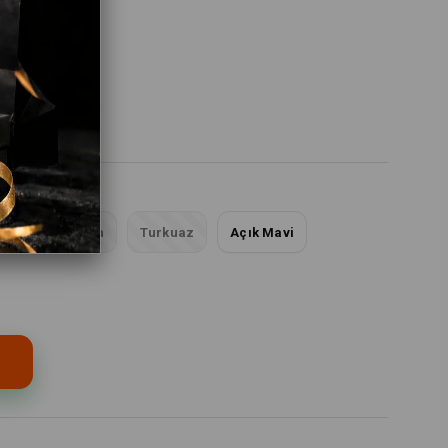
Sarı
Siyah
Turkuaz
Açık Mavi