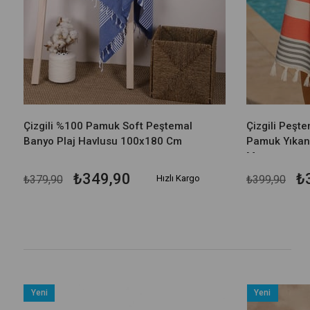
Çizgili %100 Pamuk Soft Peştemal
Çizgili Peşt
Banyo Plaj Havlusu 100x180 Cm
Pamuk Yıkan
Marenza
₺349,90
₺
₺379,90
Hızlı Kargo
₺399,90
Yeni
Yeni
Ürün
Ürün