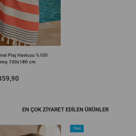
emal Plaj Havlusu %100
mış 100x180 cm
359,90
EN ÇOK ZIYARET EDILEN ÜRÜNLER
Yeni
Ürün