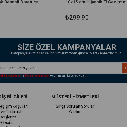
k Desenli Botanica
10x15 cm Hijyenik El Geçirmel
Spa, Otel ve Seyahat Lifi
₺299,90
SİZE ÖZEL KAMPANYALAR
Kampanyalarımızdan ve indirimlerimizden güncel olarak haberdar olun.
elik koşullarını
ve
kişisel verilerimin
korunmasını kabul ediyorum.
İŞ BİLGİLERİ
MÜŞTERİ HİZMETLERİ
eğişim Koşulları
Sıkça Sorulan Sorular
 ve Teslimat
Yardım
parişlerim
esabım