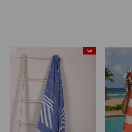
%8
İndirim
%8İndirim