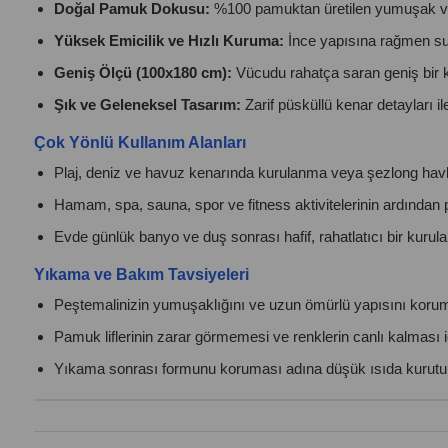
Doğal Pamuk Dokusu:
%100 pamuktan üretilen yumuşak ve ne
Yüksek Emicilik ve Hızlı Kuruma:
İnce yapısına rağmen suy
Geniş Ölçü (100x180 cm):
Vücudu rahatça saran geniş bir k
Şık ve Geleneksel Tasarım:
Zarif püsküllü kenar detayları ile
Çok Yönlü Kullanım Alanları
Plaj, deniz ve havuz kenarında kurulanma veya şezlong havl
Hamam, spa, sauna, spor ve fitness aktivitelerinin ardından pra
Evde günlük banyo ve duş sonrası hafif, rahatlatıcı bir kurula
Yıkama ve Bakım Tavsiyeleri
Peştemalinizin yumuşaklığını ve uzun ömürlü yapısını koruma
Pamuk liflerinin zarar görmemesi ve renklerin canlı kalması iç
Yıkama sonrası formunu koruması adına düşük ısıda kurutulm