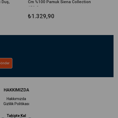
i Duş,
Cm %100 Pamuk Siena Collection
650 Gr
₺1.329,90
Gönder
HAKKIMIZDA
Hakkımızda
Gizlilik Politikası
Takipte Kal