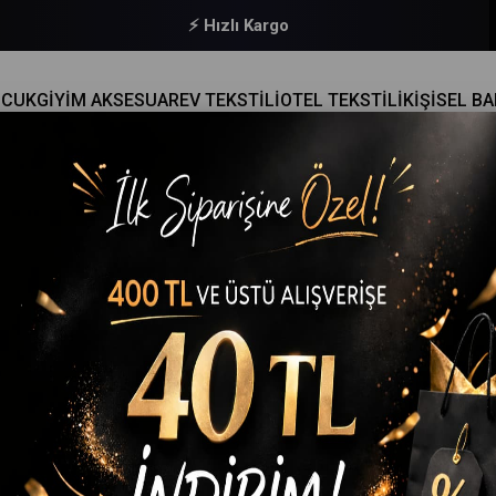
🔒 Güvenli Ödeme
OCUK
GİYİM AKSESUAR
EV TEKSTİLİ
OTEL TEKSTİLİ
KİŞİSEL B
VLUSU 100% PAMUKLU SULTAN PEŞTAMAL 100X180 CM
Mira Home
Peştemal Plaj Havlusu 100% Pamuklu Sultan Peştamal 
(MH01069-1)
%
10
İndirim
₺399,90
(KDV Dahil)