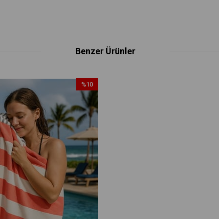
Benzer Ürünler
%10
İndirim
%10İndirim