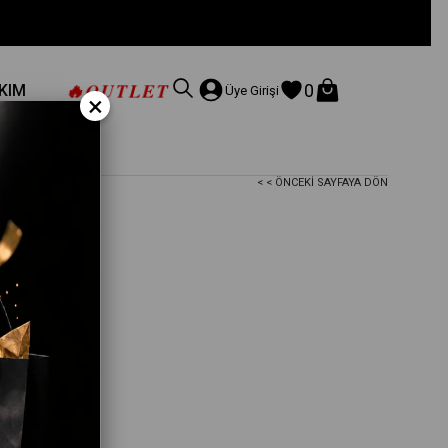
🔥
OUTLET
0
AKIM
Üye Girişi
×
< < ÖNCEKI SAYFAYA DÖN
100x180 Cm