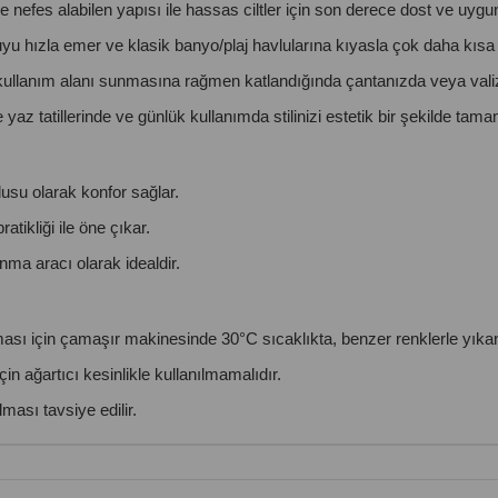
fes alabilen yapısı ile hassas ciltler için son derece dost ve uygu
u hızla emer ve klasik banyo/plaj havlularına kıyasla çok daha kısa 
ullanım alanı sunmasına rağmen katlandığında çantanızda veya valiz
 yaz tatillerinde ve günlük kullanımda stilinizi estetik bir şekilde tama
usu olarak konfor sağlar.
tikliği ile öne çıkar.
nma aracı olarak idealdir.
sı için çamaşır makinesinde 30°C sıcaklıkta, benzer renklerle yıkan
in ağartıcı kesinlikle kullanılmamalıdır.
ası tavsiye edilir.