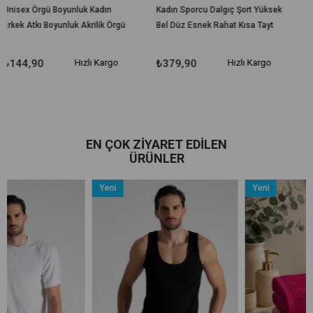
nluk Kadın
Kadın Sporcu Dalgıç Şort Yüksek
Kadın Deri Tayt Şar
k Akrilik Örgü
Bel Düz Esnek Rahat Kısa Tayt
Bel Toparlayıcı Esn
Hızlı Kargo
₺379,90
Hızlı Kargo
₺639,90
H
EN ÇOK ZIYARET EDILEN
ÜRÜNLER
Yeni
Yeni
Ürün
Ürün