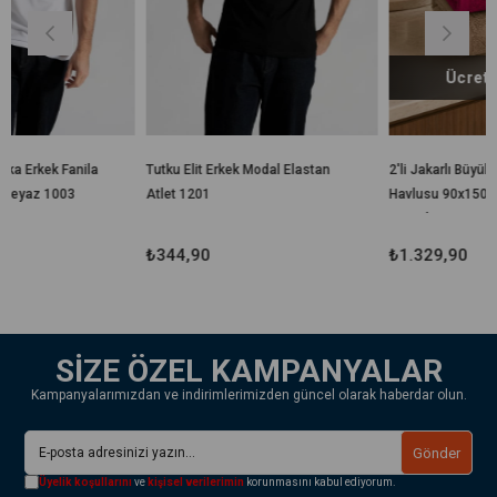
Ücretsiz Kargo
la
Tutku Elit Erkek Modal Elastan
2'li Jakarlı Büyük Boy Banyo
Atlet 1201
Havlusu 90x150 Cm %100
Pamuk Lorea 650 Gr
₺344,90
₺1.329,90
SİZE ÖZEL KAMPANYALAR
Kampanyalarımızdan ve indirimlerimizden güncel olarak haberdar olun.
Gönder
Üyelik koşullarını
ve
kişisel verilerimin
korunmasını kabul ediyorum.