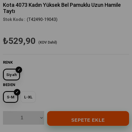
Kota 4073 Kadın Yüksek Bel Pamuklu Uzun Hamile
Taytı
(T42490-19043)
₺529,90
(KDV Dahil)
RENK
Siyah
BEDEN
S-M
L-XL