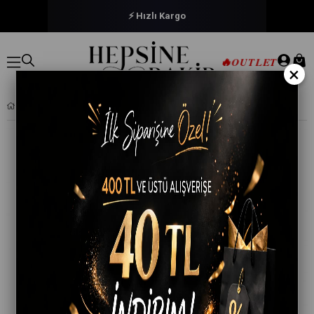
⚡ Hızlı Kargo
🔥
OUTLET
×
KOTA 4073 KADIN YÜKSEK BEL PAMUKLU UZUN HAMILE TAYTI