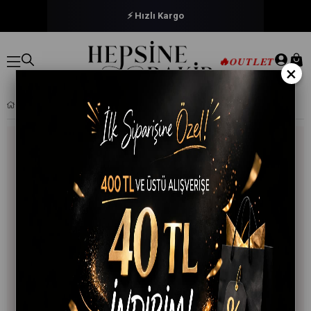
⚡ Hızlı Kargo
🔥
OUTLET
×
KIZ/ERKEK BEBEK BAMBU KÜLOTLU ÇORAP YUMUŞAK MEVSIMLIK RAHAT