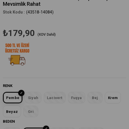
Mevsimlik Rahat
(43518-14084)
₺179,90
(KDV Dahil)
RENK
Pembe
Siyah
Lacivert
Fuşya
Bej
Krem
Beyaz
Gri
BEDEN