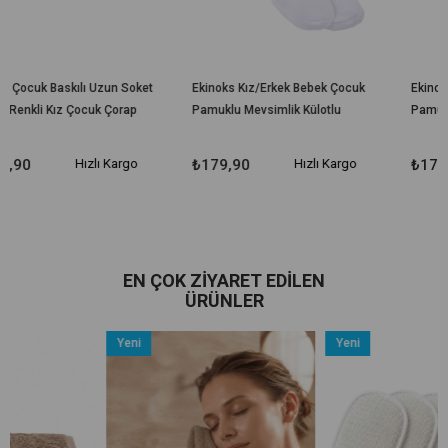
n Soket
Ekinoks Kız/Erkek Bebek Çocuk
Ekinoks Kız/Erkek Bebek Ço
rap
Pamuklu Mevsimlik Külotlu
Pamuklu Mevsimlik Külotlu
Çorap
Çorap
argo
₺179,90
Hızlı Kargo
₺179,90
Hızlı Kar
EN ÇOK ZIYARET EDILEN
ÜRÜNLER
Yeni
Yeni
Ürün
Ürün