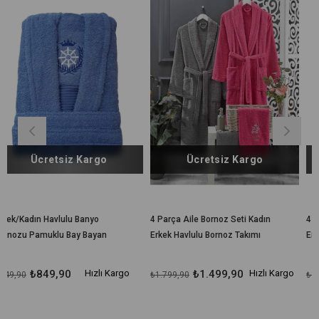
İndirim
İndirim
%11İndirim
%17İndirim
rgo
Ücretsiz Kargo
Ücretsiz Karg
o
4 Parça Aile Bornoz Seti Kadın
4 Parça Aile Bornoz Seti K
yan
Erkek Havlulu Bornoz Takımı
Erkek Havlulu Bornoz Takım
Fuşya Gri
Pembe Gri
zlı Kargo
₺1.499,90
Hızlı Kargo
₺1.499,90
Hı
₺1.799,90
₺1.799,90