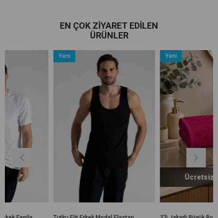
EN ÇOK ZIYARET EDILEN
ÜRÜNLER
Yeni
Yeni
Ürün
Ürün
Ücretsiz Kargo
Tutku Elit Erkek Modal Elastan
2'li Jakarlı Büyük Boy Banyo