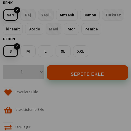
RENK
Sarı
Bej
Yeşil
Antrasit
Somon
Turkuaz
kiremit
Bordo
Mavi
Mor
Pembe
BEDEN
S
M
L
XL
XXL
Favorilere Ekle
İstek Listeme Ekle
Karşılaştır