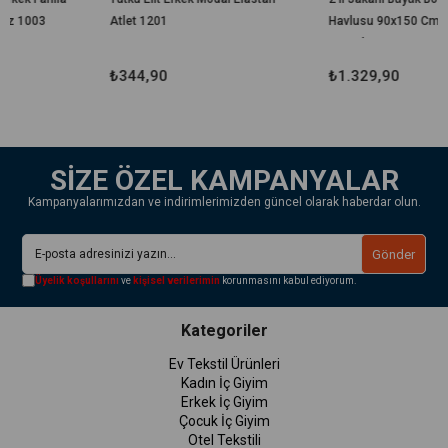
Atlet 1201
Havlusu 90x150 Cm %100
Pamuk Lorea 650 Gr
₺344,90
₺1.329,90
SİZE ÖZEL KAMPANYALAR
Kampanyalarımızdan ve indirimlerimizden güncel olarak haberdar olun.
Gönder
Üyelik koşullarını
ve
kişisel verilerimin
korunmasını kabul ediyorum.
Kategoriler
Ev Tekstil Ürünleri
Kadın İç Giyim
Erkek İç Giyim
Çocuk İç Giyim
Otel Tekstili