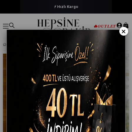
🔒 Güvenli Ödeme
🔥
OUTLET
×
KAPÜŞONLU KADIN / ERKEK PEŞTEMAL BORNOZ SOFT %100 PAMUKLU NATURAL