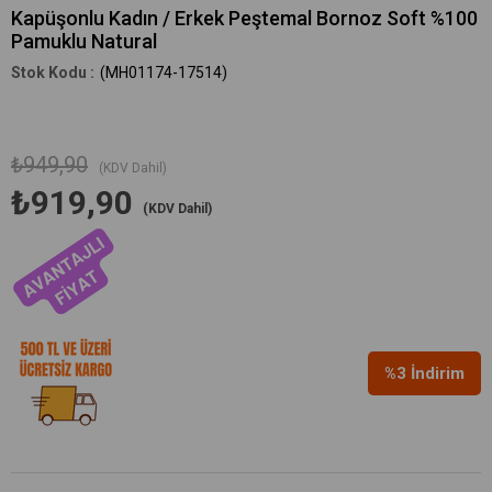
Kapüşonlu Kadın / Erkek Peştemal Bornoz Soft %100
Pamuklu Natural
(MH01174-17514)
₺949,90
(KDV Dahil)
₺919,90
(KDV Dahil)
%
3
İndirim