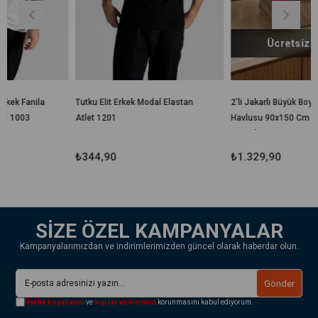
Ücretsiz Kargo
a
Tutku Elit Erkek Modal Elastan
2'li Jakarlı Büyük Boy Banyo
Atlet 1201
Havlusu 90x150 Cm %100
Pamuk Lorea 650 Gr
₺344,90
₺1.329,90
SİZE ÖZEL KAMPANYALAR
Kampanyalarımızdan ve indirimlerimizden güncel olarak haberdar olun.
Gönder
Üyelik koşullarını
ve
kişisel verilerimin
korunmasını kabul ediyorum.