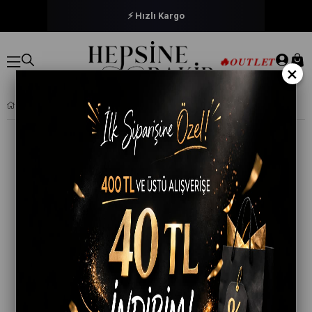
⚡ Hızlı Kargo
🔥
OUTLET
×
TUTKU ELIT KADIN TERMAL TAYT İÇLIK THERMOCOOL UZUN BAYAN KALITELI