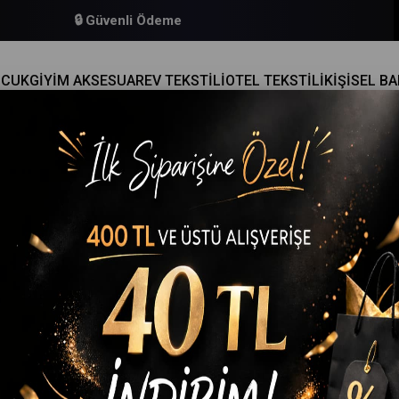
🔒 Güvenli Ödeme
OCUK
GİYİM AKSESUAR
EV TEKSTİLİ
OTEL TEKSTİLİ
KİŞİSEL B
IYER TAYT TAKIMI TRANSPARAN DETAYLI PEDLI
Hepsine Rakip
Kadın Sporcu Büstiyer Tayt Takımı Transparan Detaylı Pe
(43540)