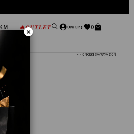
🔥
OUTLET
0
AKIM
Üye Girişi
×
< < ÖNCEKI SAYFAYA DÖN
dli