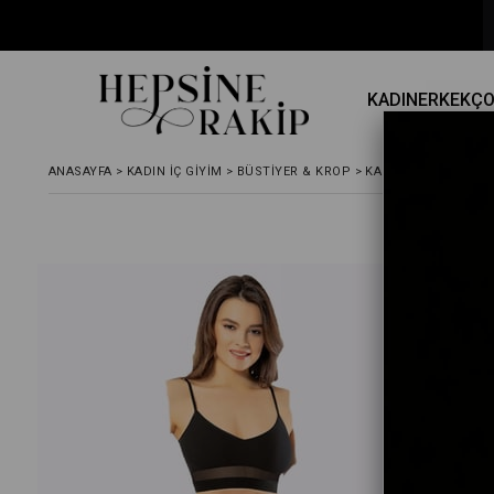
KADIN
ERKEK
Ç
ANASAYFA
>
KADIN İÇ GIYIM
>
BÜSTIYER & KROP
>
KADIN SPORCU BÜST