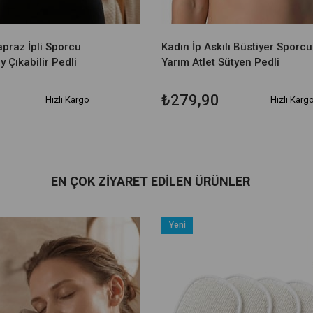
apraz İpli Sporcu
Kadın İp Askılı Büstiyer Sporc
y Çıkabilir Pedli
Yarım Atlet Sütyen Pedli
₺279,90
Hızlı Kargo
Hızlı Karg
EN ÇOK ZIYARET EDILEN ÜRÜNLER
Yeni
Ürün