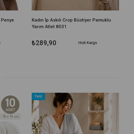
u Penye
Kadın İp Askılı Crop Büstiyer Pamuklu
Yarım Atlet 8031
₺289,90
o
Hızlı Kargo
Yeni
Ürün