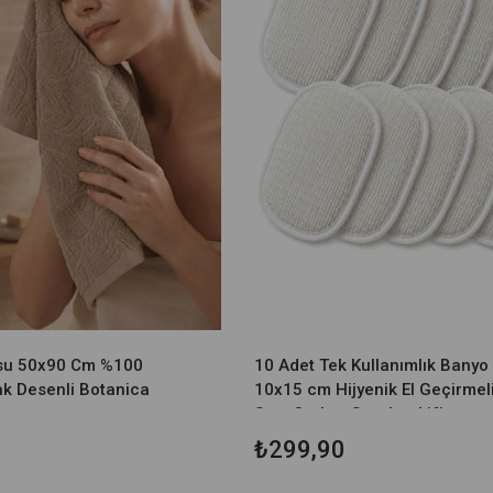
usu 50x90 Cm %100
10 Adet Tek Kullanımlık Banyo 
k Desenli Botanica
10x15 cm Hijyenik El Geçirmel
Spa, Otel ve Seyahat Lifi
₺299,90