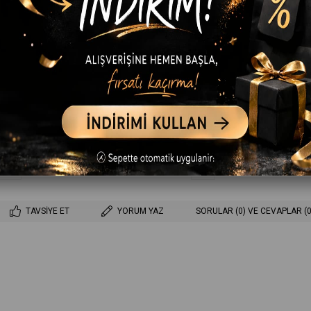
Ürün stoklarımızda ka
Favorilere Ekle
İstek Listeme Ekle
Fiyat Düşünce Haber Ver
Gelince Haber Ver
TAVSIYE ET
YORUM YAZ
SORULAR (0) VE CEVAPLAR (0