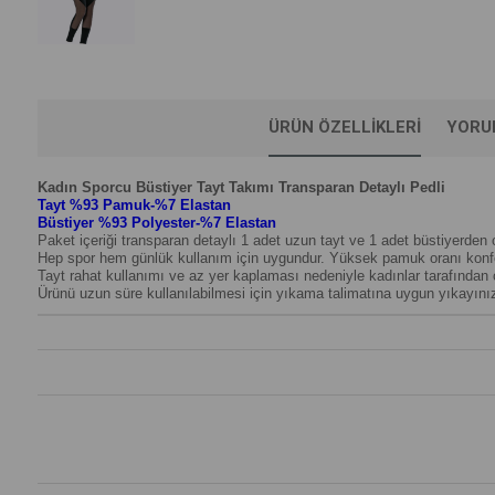
ÜRÜN ÖZELLIKLERI
YORU
Kadın Sporcu Büstiyer Tayt Takımı Transparan Detaylı Pedli
Tayt %93 Pamuk-
%7 Elastan
Büstiyer
%93 Polyester-
%7 Elastan
Paket içeriği transparan detaylı 1 adet uzun tayt ve 1 adet büstiyerden 
Hep spor hem günlük kullanım için uygundur. Yüksek pamuk oranı konfo
Tayt rahat kullanımı ve az yer kaplaması nedeniyle kadınlar tarafından 
Ürünü uzun süre kullanılabilmesi için yıkama talimatına uygun yıkayını