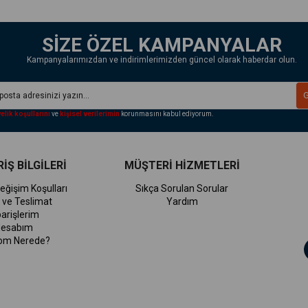
SİZE ÖZEL KAMPANYALAR
Kampanyalarımızdan ve indirimlerimizden güncel olarak haberdar olun.
elik koşullarını
ve
kişisel verilerimin
korunmasını kabul ediyorum.
İŞ BİLGİLERİ
MÜŞTERİ HİZMETLERİ
eğişim Koşulları
Sıkça Sorulan Sorular
 ve Teslimat
Yardım
parişlerim
esabım
om Nerede?