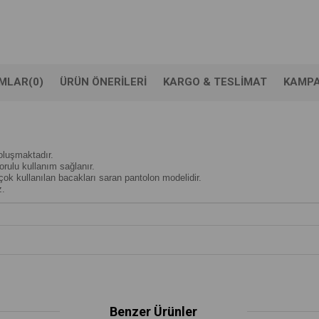
MLAR
(0)
ÜRÜN ÖNERILERI
KARGO & TESLIMAT
KAMP
oluşmaktadır.
rulu kullanım sağlanır.
çok kullanılan bacakları saran pantolon modelidir.
z.
Benzer Ürünler