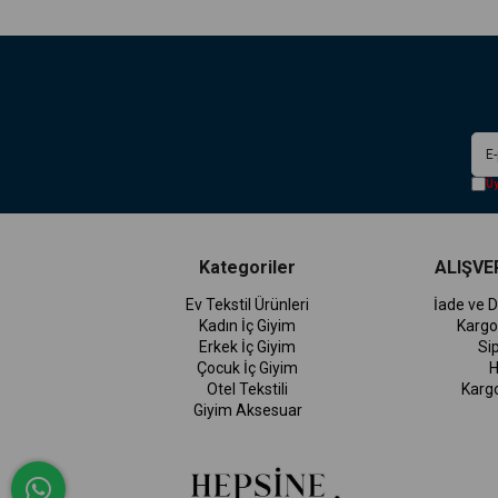
Üy
Kategoriler
ALIŞVER
Ev Tekstil Ürünleri
İade ve D
Kadın İç Giyim
Kargo
Erkek İç Giyim
Si
Çocuk İç Giyim
H
Otel Tekstili
Karg
Giyim Aksesuar