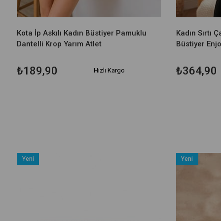
Kota İp Askılı Kadın Büstiyer Pamuklu
Kadın Sırtı Ç
Dantelli Krop Yarım Atlet
Büstiyer Enjo
₺189,90
₺364,90
Hızlı Kargo
Yeni
Yeni
Ürün
Ürün