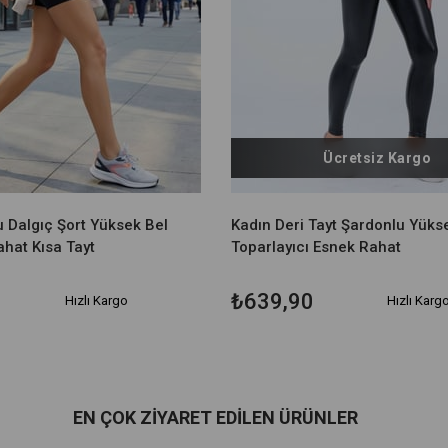
Ücretsiz Kargo
 Dalgıç Şort Yüksek Bel
Kadın Deri Tayt Şardonlu Yüks
hat Kısa Tayt
Toparlayıcı Esnek Rahat
₺639,90
Hızlı Kargo
Hızlı Karg
EN ÇOK ZIYARET EDILEN ÜRÜNLER