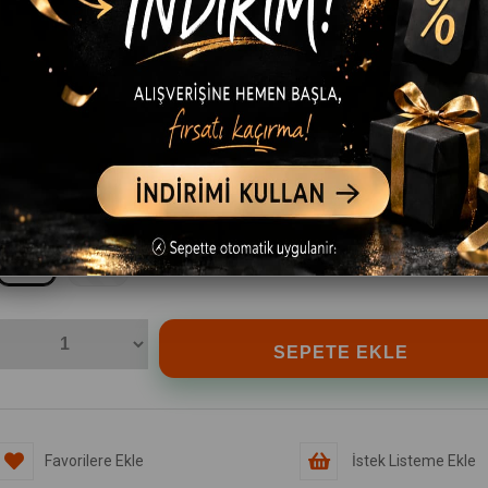
RENK
Siyah
BEDEN
S-M
L-XL
Favorilere Ekle
İstek Listeme Ekle