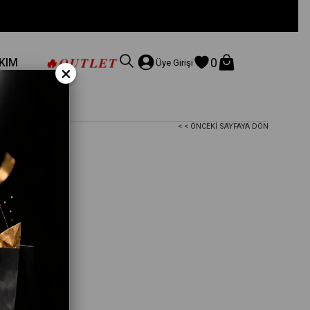
🔥
OUTLET
0
AKIM
Üye Girişi
×
< < ÖNCEKI SAYFAYA DÖN