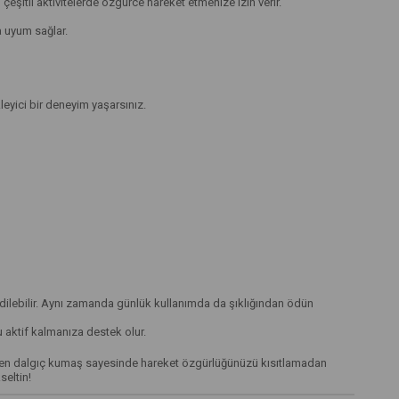
eşitli aktivitelerde özgürce hareket etmenize izin verir.
a uyum sağlar.
leyici bir deneyim yaşarsınız.
 edilebilir. Aynı zamanda günlük kullanımda da şıklığından ödün
u aktif kalmanıza destek olur.
abilen dalgıç kumaş sayesinde hareket özgürlüğünüzü kısıtlamadan
seltin!