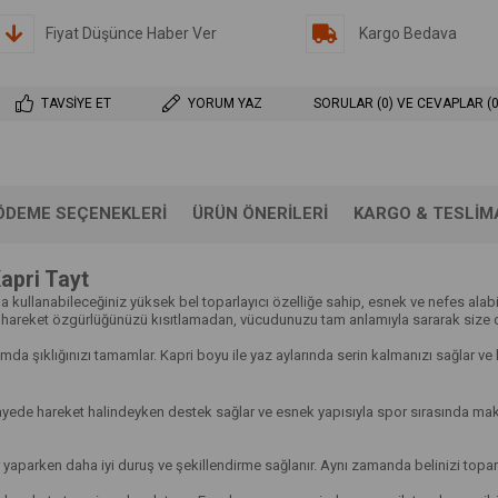
Fiyat Düşünce Haber Ver
Kargo Bedava
TAVSIYE ET
YORUM YAZ
SORULAR (0) VE CEVAPLAR (0
ÖDEME SEÇENEKLERI
ÜRÜN ÖNERILERI
KARGO & TESLIM
apri Tayt
kullanabileceğiniz yüksek bel toparlayıcı özelliğe sahip, esnek ve nefes alabili
hareket özgürlüğünüzü kısıtlamadan, vücudunuzu tam anlamıyla sararak size des
şıklığınızı tamamlar. Kapri boyu ile yaz aylarında serin kalmanızı sağlar ve hare
de hareket halindeyken destek sağlar ve esnek yapısıyla spor sırasında maksim
 yaparken daha iyi duruş ve şekillendirme sağlanır. Aynı zamanda belinizi toparl