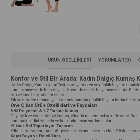
ÜRÜN ÖZELLIKLERI
YORUMLAR
(0)
Konfor ve Stil Bir Arada: Kadın Dalgıç Kumaş K
Kadın Dalgıç Kumaş Kapri Tayt, spor yaparken ve günlük hayatta rahatlıkla 
kumaşı sayesinde hem dayanıklı hem de esnek bir yapıya sahiptir. Bu da 
sıkı ve ince bir görünüm sunar.
Şık ve modern tasarımıyla spor salonundan günlük hayata kadar her ortamda 
Öne Çıkan Ürün Özellikleri ve Faydaları
%93 Polyester & %7 Elastan Kumaş
Dayanıklı ve esnek dalgıç kumaş, vücudu mükemmel şekilde sarar. Bu saye
kurutarak cildinizin serin ve kuru kalmasına yardımcı olur.
Yüksek Bel Toparlayıcı Tasarım
Yüksek bel yapısı, karın bölgesini sıkıca sarar ve destekler. Böylece spor
Kapri Boyu ve Esnek Yapı