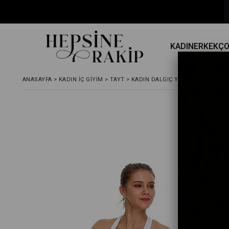
KADIN
ERKEK
Ç
ANASAYFA
>
KADIN İÇ GIYIM
>
TAYT
>
KADIN DALGIÇ YÜKSEKBEL KAPRI 