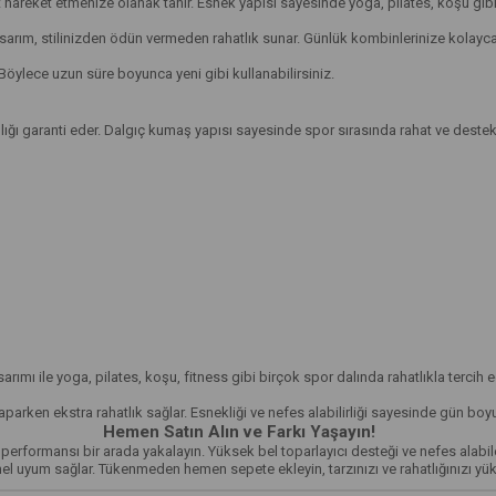
hareket etmenize olanak tanır. Esnek yapısı sayesinde yoga, pilates, koşu gibi ç
sarım, stilinizden ödün vermeden rahatlık sunar. Günlük kombinlerinize kolayc
Böylece uzun süre boyunca yeni gibi kullanabilirsiniz.
ılığı garanti eder. Dalgıç kumaş yapısı sayesinde spor sırasında rahat ve destek
rımı ile yoga, pilates, koşu, fitness gibi birçok spor dalında rahatlıkla tercih
parken ekstra rahatlık sağlar. Esnekliği ve nefes alabilirliği sayesinde gün boy
Hemen Satın Alın ve Farkı Yaşayın!
e performansı bir arada yakalayın. Yüksek bel toparlayıcı desteği ve nefes al
 uyum sağlar. Tükenmeden hemen sepete ekleyin, tarzınızı ve rahatlığınızı yük