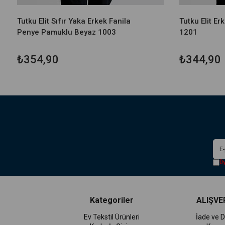
Tutku Elit Sıfır Yaka Erkek Fanila
Tutku Elit Er
Penye Pamuklu Beyaz 1003
1201
₺354,90
₺344,90
Üy
Kategoriler
ALIŞVER
Ev Tekstil Ürünleri
İade ve D