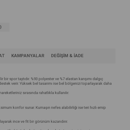
)
AT
KAMPANYALAR
DEĞIŞIM & İADE
r bir spor taytıdır. %93 polyester ve %7 elastan karışımı dalgıç
tek verir. Yüksek bel tasarımı ise bel bölgenizi toparlayarak daha
ketleriniz sırasında rahatlıkla kullanılır.
um konfor sunar. Kumaşın nefes alabilirliği ise teri hızlı emip
ayarak ince ve fit bir görünüm kazandırır.