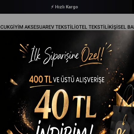
⚡ Hızlı Kargo
OCUK
GİYİM AKSESUAR
EV TEKSTİLİ
OTEL TEKSTİLİ
KİŞİSEL B
TAYT TOPARLAYICI ESNEK
Hepsine Rakip
Kadın Dalgıç Yüksekbel Kapri Tayt Toparlayıcı Esnek
(43689-17285)
₺504,90
(KDV Dahil)