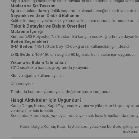
Kapri uzunluğu sayesinde sıcak havalarda serin kalmanızı sağlar ve rahat 
Modern ve Şık Tasarım
Spor salonlarında ve günlük yaşamda kullanabileceğiniz zarif ve sade ta
Dayanıklı ve Uzun Ömürlü Kullanım
Kaliteli kumaşı sayesinde sık yıkama ve kullanım sonrası formunu korur. 
Teknik Detaylar ve Bakım Önerileri
Malzeme İçeriği
Kumaş: %93 Polyester, %7 Elastan. Bu karışım esnekliği artırır ve dayanıkl
Beden Seçenekleri
S-M Beden:
145-170 cm boy, 40-65 kg arası kullanıcılar için idealdir.
L-XL Beden:
160-180 cm boy, 55-80 kg arası kullanıcılar için uygundur.
Yıkama ve Bakım Talimatları
30°C sıcaklıkta hassas programda yıkayınız.
Klor ve ağartıcı kullanmayınız.
Ütülemeyiniz.
Tamburlu kurutma yapmayınız, doğal ortamda kurutunuz.
Hangi Aktiviteler İçin Uygundur?
Kadın Dalgıç Kumaş Kapri Tayt, esnek yapısı ve yüksek bel toparlayıcı tasa
vermeyenler için idealdir.
Serin tutan kapri boyu, yaz aylarında veya sıcak hava koşullarında spor ya
Kadın Dalgıç Kumaş Kapri Tayt ile spor yaparken konforu, şıklığı v
mükemmel