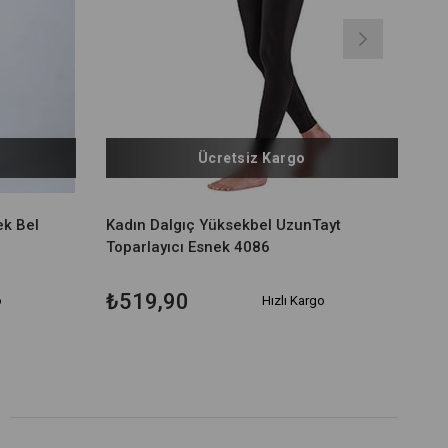
Ücretsiz Kargo
ek Bel
Kadın Dalgıç Yüksekbel UzunTayt
Toparlayıcı Esnek 4086
₺519,90
o
Hızlı Kargo