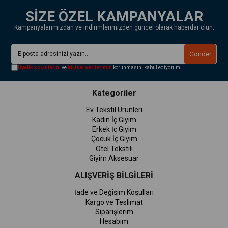
SİZE ÖZEL KAMPANYALAR
Kampanyalarımızdan ve indirimlerimizden güncel olarak haberdar olun.
Gönder
Üyelik koşullarını
ve
kişisel verilerimin
korunmasını kabul ediyorum.
Kategoriler
Ev Tekstil Ürünleri
Kadın İç Giyim
Erkek İç Giyim
Çocuk İç Giyim
Otel Tekstili
Giyim Aksesuar
ALIŞVERİŞ BİLGİLERİ
İade ve Değişim Koşulları
Kargo ve Teslimat
Siparişlerim
Hesabım