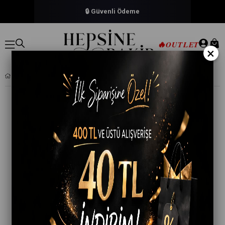
🔒 Güvenli Ödeme
🔥
OUTLET
×
İP ASKILI TÜL GÖĞÜS DETAYLI KISA SATEN BATTAL GECELIK 10203