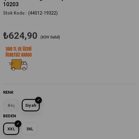
10203
(44012-19322)
₺624,90
(KDV Dahil)
RENK
Bej
Siyah
BEDEN
XXL
3XL