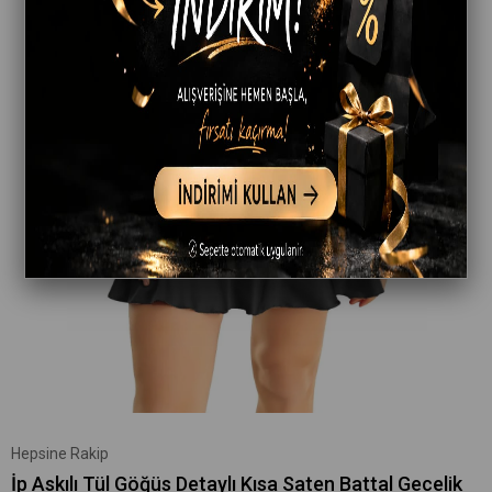
Hepsine Rakip
İp Askılı Tül Göğüs Detaylı Kısa Saten Battal Gecelik