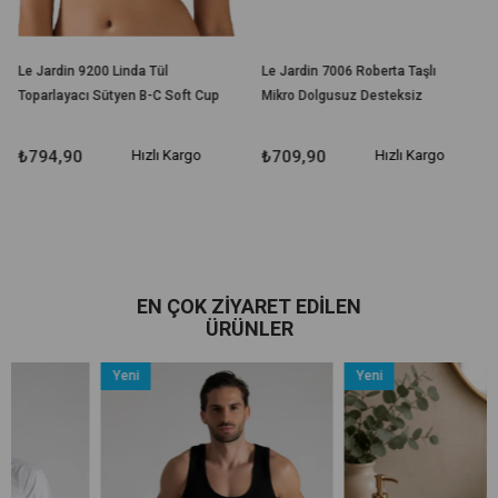
Le Jardin 9200 Linda Tül
Le Jardin 7006 Roberta Taşlı
93
Toparlayacı Sütyen B-C Soft Cup
Mikro Dolgusuz Desteksiz
St
Sütyen
Sütyen
K
₺794,90
Hızlı Kargo
₺709,90
Hızlı Kargo
₺
EN ÇOK ZIYARET EDILEN
ÜRÜNLER
Yeni
Yeni
Ürün
Ürün