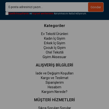
Gönder
Üyelik koşullarını
ve
kişisel verilerimin
korunmasını kabul ediyorum.
Kategoriler
Ev Tekstil Ürünleri
Kadın İç Giyim
Erkek İç Giyim
Çocuk İç Giyim
Otel Tekstili
Giyim Aksesuar
ALIŞVERİŞ BİLGİLERİ
İade ve Değişim Koşulları
Kargo ve Teslimat
Siparişlerim
Hesabım
Kargom Nerede?
MÜŞTERİ HİZMETLERİ
Sıkça Sorulan Sorular