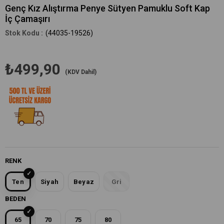
Genç Kız Alıştırma Penye Sütyen Pamuklu Soft Kap
İç Çamaşırı
(44035-19526)
₺499,90
(KDV Dahil)
RENK
Ten
Siyah
Beyaz
Gri
BEDEN
65
70
75
80