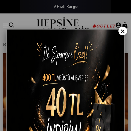
⚡ Hızlı Kargo
🔥
OUTLET
×
DOĞAL AT KILI YÜZ BAKIM FIRÇASI