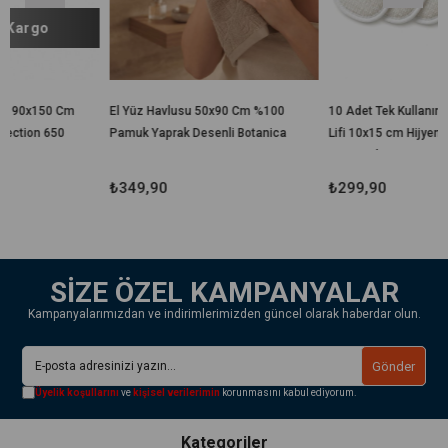
El Yüz Havlusu 50x90 Cm %100
10 Adet Tek Kullanımlık Banyo
Pamuk Yaprak Desenli Botanica
Lifi 10x15 cm Hijyenik El
Geçirmeli Duş, Spa, Otel ve
Seyahat Lifi
₺349,90
₺299,90
SİZE ÖZEL KAMPANYALAR
Kampanyalarımızdan ve indirimlerimizden güncel olarak haberdar olun.
Gönder
Üyelik koşullarını
ve
kişisel verilerimin
korunmasını kabul ediyorum.
Kategoriler