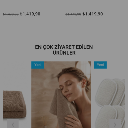
Çarşaflı
9,90
₺1.419,90
₺1.019
₺1.479,90
₺1.059,90
EN ÇOK ZIYARET EDILEN
ÜRÜNLER
Yeni
Yeni
Ürün
Ürün