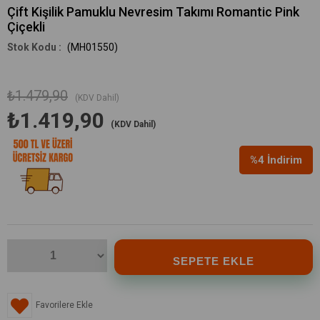
Çift Kişilik Pamuklu Nevresim Takımı Romantic Pink
Çiçekli
(MH01550)
₺1.479,90
(KDV Dahil)
₺1.419,90
(KDV Dahil)
%
4
İndirim
Favorilere Ekle