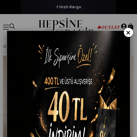
🔒 Güvenli Ödeme
🔥
OUTLET
×
ÇIFT KIŞILIK PAMUKLU NEVRESIM TAKIMI ROMANTIC PINK ÇIÇEKLI