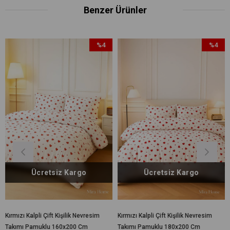
Benzer Ürünler
%4
%4
İndirim
İndirim
%4İndirim
%4İndirim
iz Kargo
Ücretsiz Kargo
Ücretsiz
Kişilik Nevresim
Kırmızı Kalpli Çift Kişilik Nevresim
Çift Kişilik Nevresim
160x200 Cm
Takımı Pamuklu 180x200 Cm
Pamuklu Çift Taraflı 