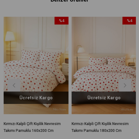
%4
%4
İndirim
İndirim
%4İndirim
%4İndirim
Ücretsiz Kargo
Ücretsiz Kargo
ı Kalpli Çift Kişilik Nevresim
Kırmızı Kalpli Çift Kişilik Nevresim
Çift Kiş
ı Pamuklu 160x200 Cm
Takımı Pamuklu 180x200 Cm
Pamuklu 
Çarşaflı