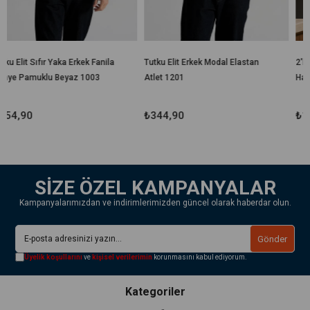
Ücretsiz Ka
kek Fanila
Tutku Elit Erkek Modal Elastan
2'li Jakarlı Büyük Boy Ba
 1003
Atlet 1201
Havlusu 90x150 Cm %10
Pamuk Lorea 650 Gr
₺344,90
₺1.329,90
SİZE ÖZEL KAMPANYALAR
Kampanyalarımızdan ve indirimlerimizden güncel olarak haberdar olun.
Gönder
Üyelik koşullarını
ve
kişisel verilerimin
korunmasını kabul ediyorum.
Kategoriler