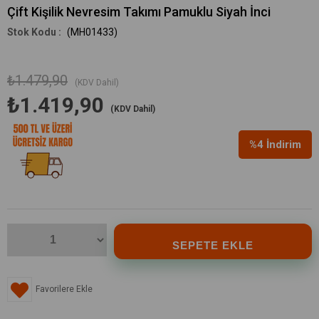
Çift Kişilik Nevresim Takımı Pamuklu Siyah İnci
(MH01433)
₺1.479,90
(KDV Dahil)
₺1.419,90
(KDV Dahil)
%
4
İndirim
Favorilere Ekle