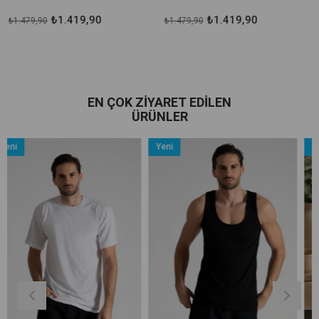
₺1.419,90
₺1.419,90
9,90
₺1.479,90
₺1.059,
EN ÇOK ZIYARET EDILEN
ÜRÜNLER
Yeni
Yeni
Ürün
Ürün