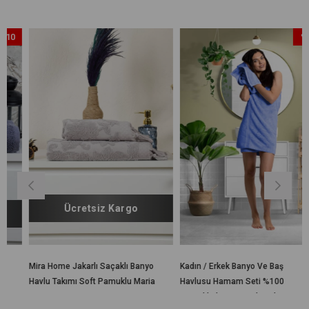
%18
m
İndirim
irim
%18İndi
Ücretsiz Kargo
Mira Home Jakarlı Saçaklı Banyo
Kadın / Erkek Banyo Ve Baş
Havlu Takımı Soft Pamuklu Maria
Havlusu Hamam Seti %100
Grace
Pamuklu banyo Havlu Takımı