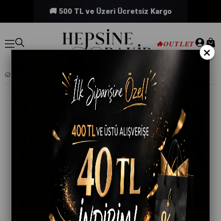
🚚 500 TL ve Üzeri Ücretsiz Kargo
🔥
OUTLET
×
BÜYÜK BOY BANYO PLAJ HAVLUSU 90X150 CM %100 PAMUKLU RIVIERA 700 GR