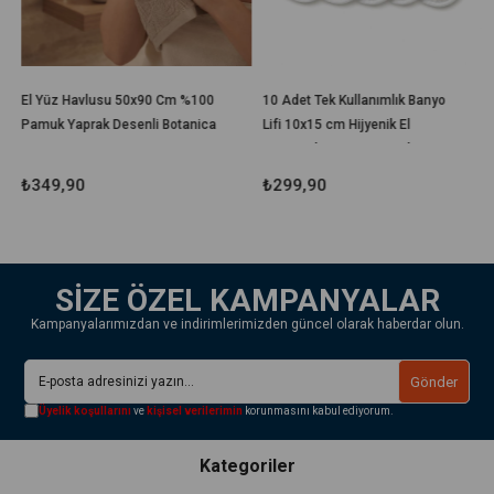
El Yüz Havlusu 50x90 Cm %100
10 Adet Tek Kullanımlık Banyo
Pamuk Yaprak Desenli Botanica
Lifi 10x15 cm Hijyenik El
Geçirmeli Duş, Spa, Otel ve
Seyahat Lifi
₺349,90
₺299,90
SİZE ÖZEL KAMPANYALAR
Kampanyalarımızdan ve indirimlerimizden güncel olarak haberdar olun.
Gönder
Üyelik koşullarını
ve
kişisel verilerimin
korunmasını kabul ediyorum.
Kategoriler