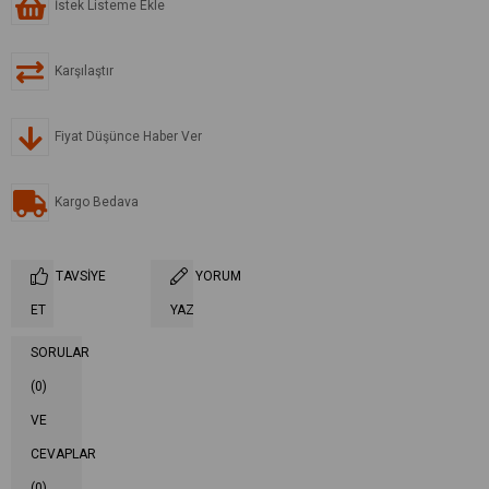
İstek Listeme Ekle
Karşılaştır
Fiyat Düşünce Haber Ver
Kargo Bedava
TAVSIYE
YORUM
ET
YAZ
SORULAR
(0)
VE
CEVAPLAR
(0)