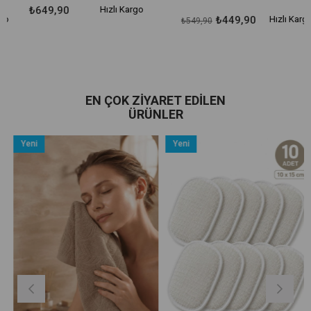
₺649,90
Hızlı Kargo
₺449,90
Hızlı Kargo
₺549,90
EN ÇOK ZIYARET EDILEN
ÜRÜNLER
Yeni
Yeni
Ürün
Ürün