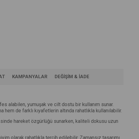
AT
KAMPANYALAR
DEĞIŞIM & İADE
 alabilen, yumuşak ve cilt dostu bir kullanım sunar.
em de farklı kıyafetlerin altında rahatlıkla kullanılabilir.
yesinde hareket özgürlüğü sunarken, kaliteli dokusu uzun
iyim olarak rahatlıkla tercih edilebilir. Zamansız tasarımı