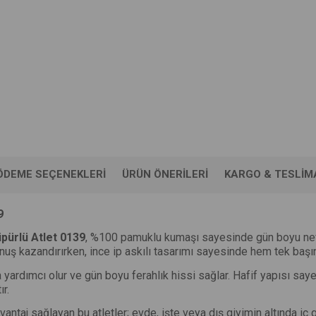
ÖDEME SEÇENEKLERI
ÜRÜN ÖNERILERI
KARGO & TESLIM
9
üpürlü Atlet 0139
, %100 pamuklu kumaşı sayesinde gün boyu nefes
uş kazandırırken, ince ip askılı tasarımı sayesinde hem tek başına h
 yardımcı olur ve gün boyu ferahlık hissi sağlar. Hafif yapısı sa
r.
antaj sağlayan bu atletler; evde, işte veya dış giyimin altında iç g