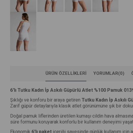
ÜRÜN ÖZELLIKLERI
YORUMLAR
(0)
6'lı Tutku Kadın İp Askılı Güpürlü Atlet %100 Pamuk 013
Şıklığı ve konforu bir araya getiren
Tutku Kadın İp Askılı G
Zarif güpür detaylarıyla klasik atlet görünümüne şık bir dokun
Doğal pamuk liflerinden üretilen kumaşı cildin hava almasına
süre formunu koruyarak konforlu bir kullanım deneyimi yaşatı
Ekonomik
6'lı paket
içeriği sayesinde günlük kullanım için av