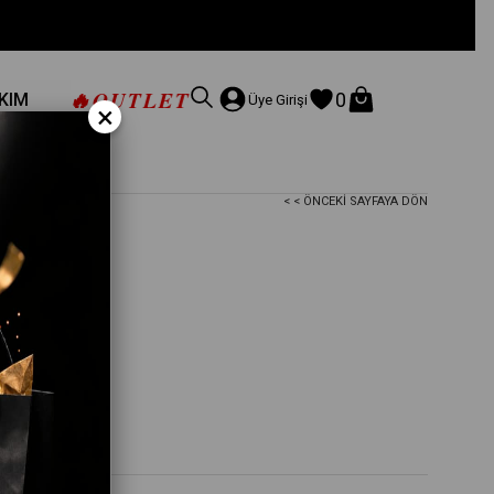
🔥
OUTLET
0
AKIM
Üye Girişi
×
< < ÖNCEKI SAYFAYA DÖN