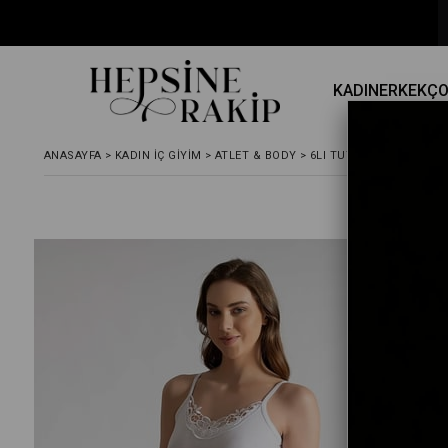
⚡ Hızlı Kargo
KADIN
ERKEK
Ç
ANASAYFA
>
KADIN İÇ GIYIM
>
ATLET & BODY
>
6LI TUTKU KADIN İP AS