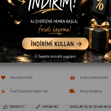
RENK
Beyaz
BEDEN
S
M
L
XL
XXL
3XL
Favorilere Ekle
İstek Listeme Ekle
Fiyat Düşünce Haber Ver
Kargo Bedava
TAVSIYE ET
YORUM YAZ
SORULAR (0) VE CEVAPLAR (0