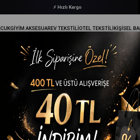
🔒 Güvenli Ödeme
OCUK
GİYİM AKSESUAR
EV TEKSTİLİ
OTEL TEKSTİLİ
KİŞİSEL B
KILI GÜPÜRLÜ ATLET PAMUKLU 0139
Tutku
6lı Tutku Kadın İp Askılı Güpürlü Atlet Pamuklu 0139
(T42041-15679)
₺904,90
(KDV Dahil)