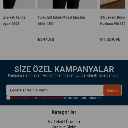
Tutku Elit Erkek Modal Elastan
2'li Jakarlı Büyük Boy Banyo
Atlet 1201
Havlusu 90x150 Cm %100
Pamuk Lorea 650 Gr
₺344,90
₺1.329,90
SİZE ÖZEL KAMPANYALAR
Kampanyalarımızdan ve indirimlerimizden güncel olarak haberdar olun.
Gönder
Üyelik koşullarını
ve
kişisel verilerimin
korunmasını kabul ediyorum.
Kategoriler
Ev Tekstil Ürünleri
Kadın İç Giyim