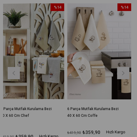
%14
%14
İndirim
İndirim
%14İndirim
%14İndirim
ma Bezi
6 Parça Mutfak Kurulama Bezi
6 Parça Mutfak Kurulama
40 X 60 Cm Coffe
40 X 60 Cm Fruit
₺359,90
Hızlı Kargo
₺359,90
H
₺419,90
₺419,90
Hızlı Kargo