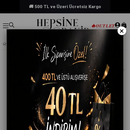
🚚 500 TL ve Üzeri Ücretsiz Kargo
🔥
OUTLET
×
6LI KIZ ÇOCUK KÜLOT RENKLI DESENLI BASKILI SLIP İÇ ÇAMAŞIRI