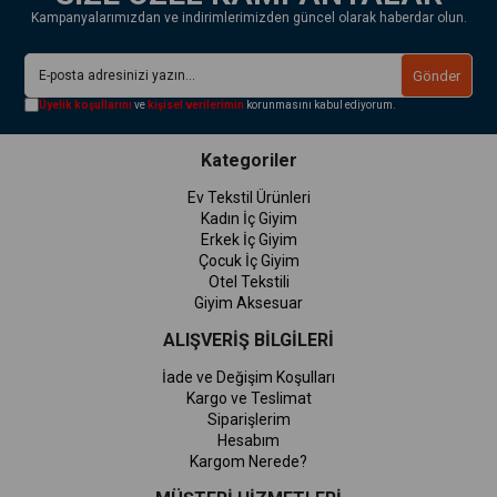
Kampanyalarımızdan ve indirimlerimizden güncel olarak haberdar olun.
Gönder
Üyelik koşullarını
ve
kişisel verilerimin
korunmasını kabul ediyorum.
Kategoriler
Ev Tekstil Ürünleri
Kadın İç Giyim
Erkek İç Giyim
Çocuk İç Giyim
Otel Tekstili
Giyim Aksesuar
ALIŞVERİŞ BİLGİLERİ
İade ve Değişim Koşulları
Kargo ve Teslimat
Siparişlerim
Hesabım
Kargom Nerede?