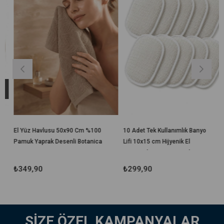
El Yüz Havlusu 50x90 Cm %100
10 Adet Tek Kullanımlık Banyo
Pamuk Yaprak Desenli Botanica
Lifi 10x15 cm Hijyenik El
Geçirmeli Duş, Spa, Otel ve
Seyahat Lifi
₺349,90
₺299,90
SİZE ÖZEL KAMPANYALAR