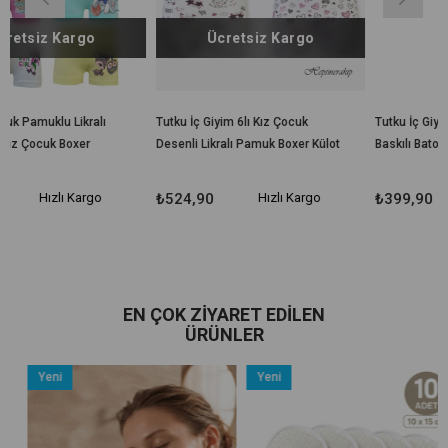
Ücretsiz Kargo
ı
Tutku İç Giyim 6lı Kız Çocuk
Tutku İç Giyim 6lı Kız Çocuk
Desenli Likralı Pamuk Boxer Külot
Baskılı Bato Pamuklu Slip Külot
₺524,90
Hızlı Kargo
₺399,90
Hızlı Kargo
EN ÇOK ZIYARET EDILEN
ÜRÜNLER
Yeni
Yeni
Ürün
Ürün