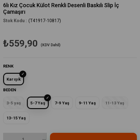
6lı Kız Çocuk Külot Renkli Desenli Baskılı Slip İç
Çamaşırı
(T41917-10817)
₺559,90
(KDV Dahil)
RENK
Karışık
BEDEN
3-5 yaş
5-7 Yaş
7-9 Yaş
9-11 Yaş
11-13 Yaş
13-15 Yaş