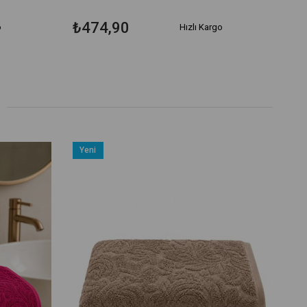
₺474,90
o
Hızlı Kargo
Yeni
Ürün