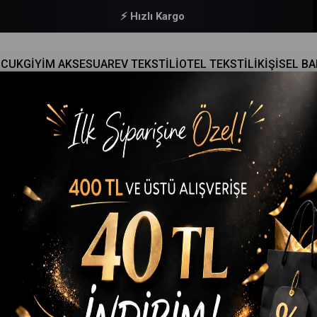
🔒 Güvenli Ödeme
OCUK
GİYİM AKSESUAR
EV TEKSTİLİ
OTEL TEKSTİLİ
KİŞİSEL B
TLET & FANILA
>
6'LI ERKEK ÇOCUK PAMUKLU PENYE ATLET %100 PAMUKLU
Gümüş
6'lı Erkek Çocuk Pamuklu Penye Atlet %100 Pamuklu
(44040-19562)
₺699,90
(KDV Dahil)