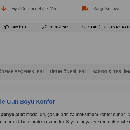
Fiyat Düşünce Haber Ver
Kargo Bedava
TAVSIYE ET
YORUM YAZ
SORULAR (0) VE CEVAPLAR (0
ÖDEME SEÇENEKLERI
ÜRÜN ÖNERILERI
KARGO & TESLIM
ile Gün Boyu Konfor
penye atlet
modelleri, çocuklarınıza maksimum konfor sunar. %1
 ekonomik hem pratik çözümdür. Siyah, beyaz ve gri renkleriyl