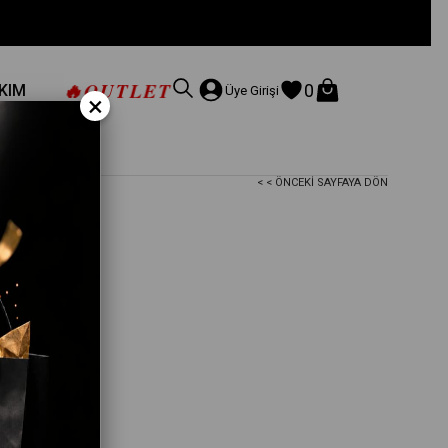
🔥
OUTLET
0
AKIM
Üye Girişi
×
< < ÖNCEKI SAYFAYA DÖN