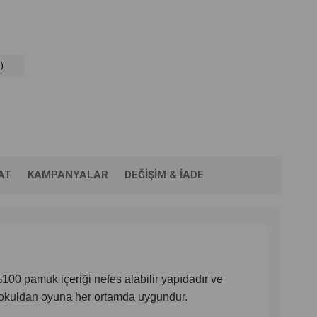
)
AT
KAMPANYALAR
DEĞIŞIM & İADE
00 pamuk içeriği nefes alabilir yapıdadır ve
e okuldan oyuna her ortamda uygundur.