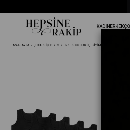
KADIN
ERKEK
Ç
ANASAYFA
>
ÇOCUK İÇ GIYIM
>
ERKEK ÇOCUK İÇ GIYIM
>
ERKEK ÇOCUK A