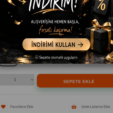
RENK
Siyah
Beyaz
Gri
BEDEN
3-4 yaş
5-6 yaş
7-8 yaş
9-10 yaş
11-12 Yaş
Favorilere Ekle
İstek Listeme Ekle