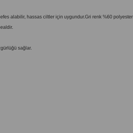
es alabilir, hassas ciltler için uygundur.Gri renk %60 polyes
ealdir.
zgürlüğü sağlar.