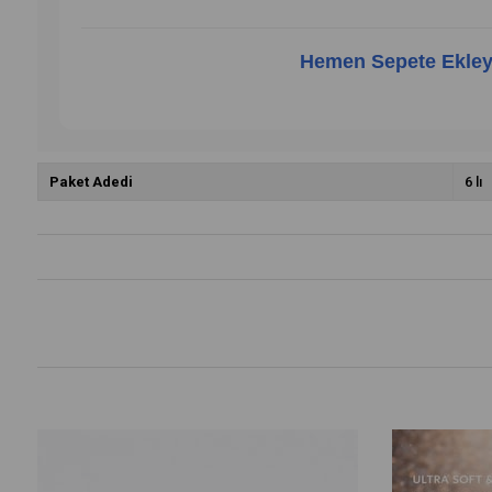
Hemen Sepete Ekley
Paket Adedi
6 lı