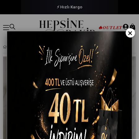
🔒 Güvenli Ödeme
⚡ Hızlı Kargo
🔥
OUTLET
×
6 LI SOFTTOUCH EL YÜZ BANYO HAVLUSU SETI %100 PAMUKLU 50X90 CM