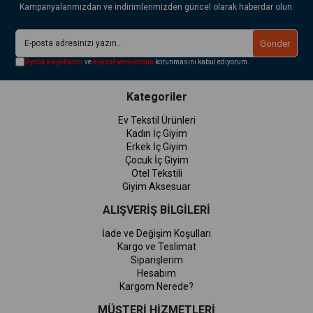
Kampanyalarımızdan ve indirimlerimizden güncel olarak haberdar olun.
Gönder
Üyelik koşullarını
ve
kişisel verilerimin
korunmasını kabul ediyorum.
Kategoriler
Ev Tekstil Ürünleri
Kadın İç Giyim
Erkek İç Giyim
Çocuk İç Giyim
Otel Tekstili
Giyim Aksesuar
ALIŞVERİŞ BİLGİLERİ
İade ve Değişim Koşulları
Kargo ve Teslimat
Siparişlerim
Hesabım
Kargom Nerede?
MÜŞTERİ HİZMETLERİ