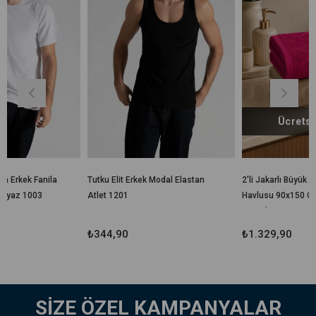
Ücretsiz Kargo
Tutku Elit Erkek Modal Elastan
2'li Jakarlı Büyük Boy Banyo
Atlet 1201
Havlusu 90x150 Cm %100
Pamuk Lorea 650 Gr
₺344,90
₺1.329,90
SİZE ÖZEL KAMPANYALAR