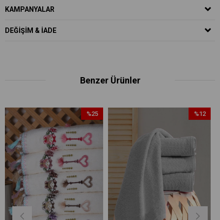
KAMPANYALAR
DEĞIŞIM & İADE
Benzer Ürünler
%25
%12
İndirim
İndirim
%25İndirim
%12İndirim