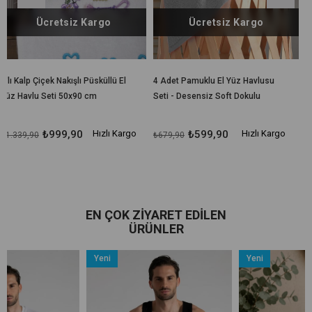
 Kargo
Ücretsiz Kargo
Ücretsiz K
 Püsküllü El
4 Adet Pamuklu El Yüz Havlusu
4 Lü El Yüz Havlu Seti
0 cm
Seti - Desensiz Soft Dokulu
Pamuklu 50x85 Cm Ra
50x90 cm
Hızlı Kargo
₺599,90
Hızlı Kargo
₺529,90
₺679,90
₺649,90
EN ÇOK ZIYARET EDILEN
ÜRÜNLER
Yeni
Yeni
Ürün
Ürün