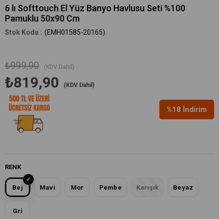
6 lı Softtouch El Yüz Banyo Havlusu Seti %100
Pamuklu 50x90 Cm
(EMH01585-20165)
₺999,90
(KDV Dahil)
₺819,90
(KDV Dahil)
%
18
İndirim
RENK
Bej
Mavi
Mor
Pembe
Karışık
Beyaz
Gri