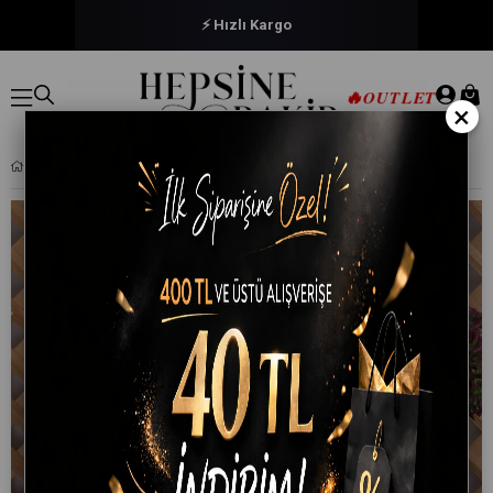
⚡ Hızlı Kargo
🔥
OUTLET
×
6'LI KANAVIÇELI PÜSKÜLLÜ EL YÜZ HAVLU SETI 50X90 CM