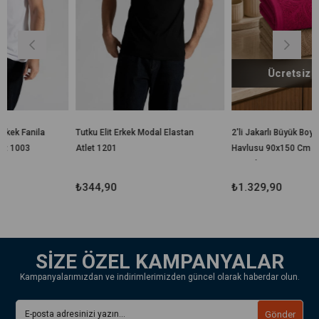
Ücretsiz Kargo
Tutku Elit Erkek Modal Elastan
2'li Jakarlı Büyük Boy Banyo
Atlet 1201
Havlusu 90x150 Cm %100
Pamuk Lorea 650 Gr
₺344,90
₺1.329,90
SİZE ÖZEL KAMPANYALAR
Kampanyalarımızdan ve indirimlerimizden güncel olarak haberdar olun.
Gönder