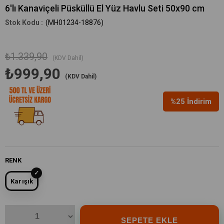
6'lı Kanaviçeli Püsküllü El Yüz Havlu Seti 50x90 cm
(MH01234-18876)
₺1.339,90
(KDV Dahil)
₺999,90
(KDV Dahil)
%
25
İndirim
RENK
Karışık