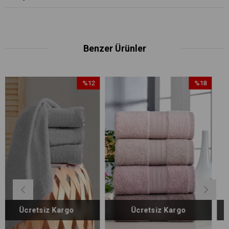
Benzer Ürünler
%12
%18
İndirim
İndirim
%12İndirim
%18İndirim
rgo
Ücretsiz Kargo
Ücretsiz Kar