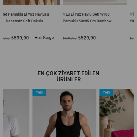
avlusu
4 Lü El Yüz Havlu Seti %100
4'lü Hand Of Love Kalp Nakı
ulu
Pamuklu 50x85 Cm Rainbow
Yüz Havlu Seti %100 Pam
50x90 cm
zlı Kargo
₺529,90
₺899,90
₺649,90
₺1.099,90
EN ÇOK ZIYARET EDILEN
ÜRÜNLER
Yeni
Yeni
Ürün
Ürün