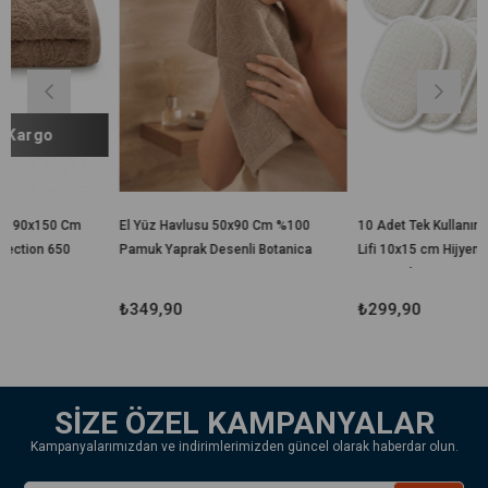
m
El Yüz Havlusu 50x90 Cm %100
10 Adet Tek Kullanımlık Banyo
Pamuk Yaprak Desenli Botanica
Lifi 10x15 cm Hijyenik El
Geçirmeli Duş, Spa, Otel ve
Seyahat Lifi
₺349,90
₺299,90
SİZE ÖZEL KAMPANYALAR
Kampanyalarımızdan ve indirimlerimizden güncel olarak haberdar olun.