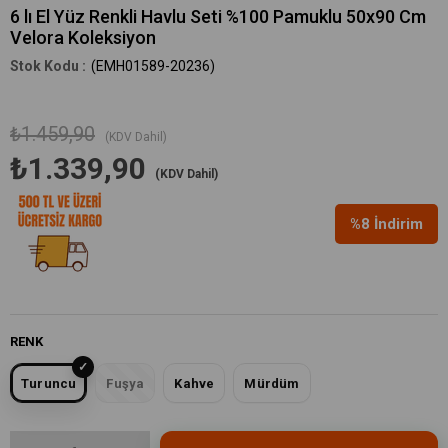
6 lı El Yüz Renkli Havlu Seti %100 Pamuklu 50x90 Cm
Velora Koleksiyon
(EMH01589-20236)
₺1.459,90
(KDV Dahil)
₺1.339,90
(KDV Dahil)
%
8
İndirim
RENK
Turuncu
Fuşya
Kahve
Mürdüm