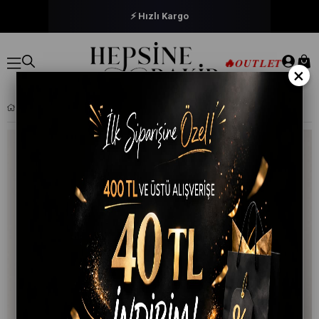
⚡ Hızlı Kargo
🔥
OUTLET
×
6 LI EL YÜZ RENKLI HAVLU SETI %100 PAMUKLU 50X90 CM VELORA KOLEKSIYON