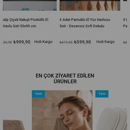
sküllü El
4 Adet Pamuklu El Yüz Havlusu
4 Lü El Yüz Havlu Seti %1
m
Seti - Desensiz Soft Dokulu
Pamuklu 50x85 Cm Rain
50x90 cm
Hızlı Kargo
₺599,90
Hızlı Kargo
₺529,90
₺679,90
₺649,90
EN ÇOK ZIYARET EDILEN
ÜRÜNLER
Yeni
Yeni
Ürün
Ürün