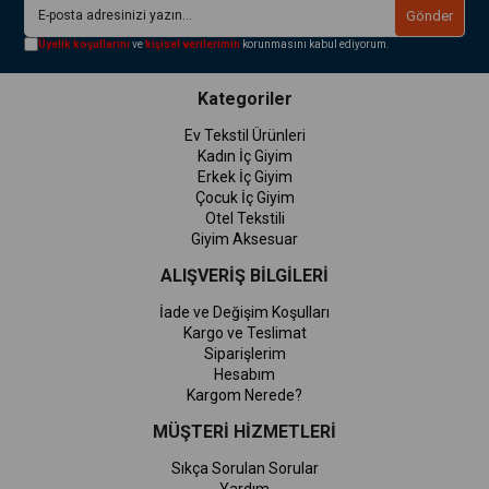
Gönder
Üyelik koşullarını
ve
kişisel verilerimin
korunmasını kabul ediyorum.
Kategoriler
Ev Tekstil Ürünleri
Kadın İç Giyim
Erkek İç Giyim
Çocuk İç Giyim
Otel Tekstili
Giyim Aksesuar
ALIŞVERİŞ BİLGİLERİ
İade ve Değişim Koşulları
Kargo ve Teslimat
Siparişlerim
Hesabım
Kargom Nerede?
MÜŞTERİ HİZMETLERİ
Sıkça Sorulan Sorular