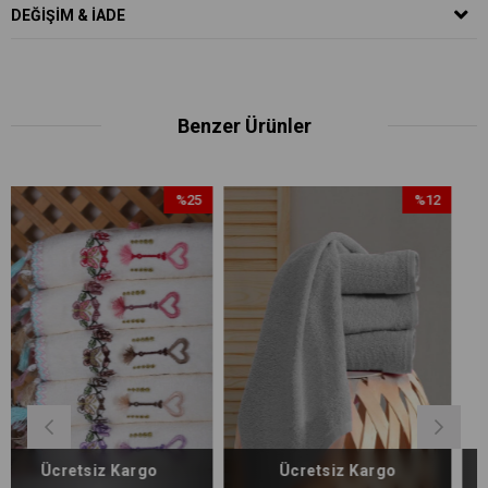
DEĞIŞIM & İADE
Benzer Ürünler
%25
%12
İndirim
İndirim
%25İndirim
%12İndirim
argo
Ücretsiz Kargo
Ücretsiz Kar