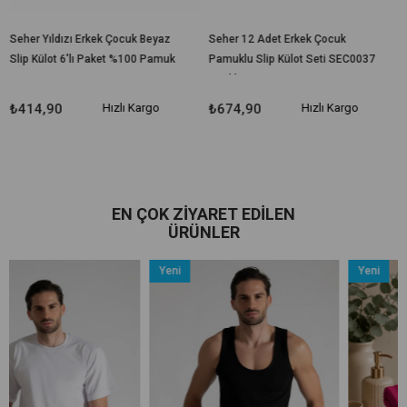
ldızı Erkek Çocuk Beyaz
Seher 12 Adet Erkek Çocuk
Gümüş İç G
ot 6'lı Paket %100 Pamuk
Pamuklu Slip Külot Seti SEC0037
Pamuk Külo
7
Renkli Seri
0
Hızlı Kargo
₺674,90
Hızlı Kargo
₺509,90
EN ÇOK ZIYARET EDILEN
ÜRÜNLER
Yeni
Yeni
Ürün
Ürün