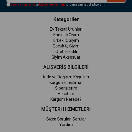
Üyelik koşullarını
ve
kişisel verilerimin
korunmasını kabul ediyorum.
Kategoriler
Ev Tekstil Ürünleri
Kadın İç Giyim
Erkek İç Giyim
Çocuk İç Giyim
Otel Tekstili
Giyim Aksesuar
ALIŞVERİŞ BİLGİLERİ
İade ve Değişim Koşulları
Kargo ve Teslimat
Siparişlerim
Hesabım
Kargom Nerede?
MÜŞTERİ HİZMETLERİ
Sıkça Sorulan Sorular
Yardım