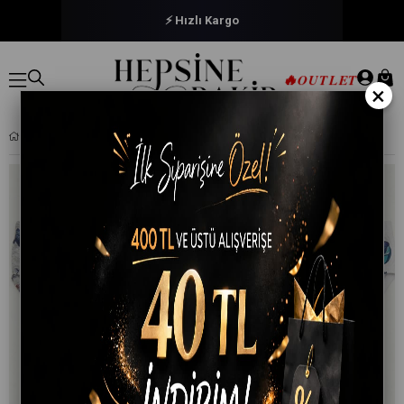
⚡ Hızlı Kargo
🔥
OUTLET
×
5LI ERKEK ÇOCUK RENKLI DESENLI NEŞELI KÜLOT