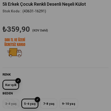
5li Erkek Çocuk Renkli Desenli Neşeli Külot
(43631-16291)
₺359,90
(KDV Dahil)
RENK
Karışık
BEDEN
3-4 yaş
5-6 yaş
7-8 yaş
9-10 yaş