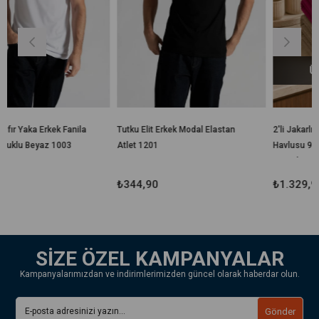
Ücretsiz Kargo
nila
Tutku Elit Erkek Modal Elastan
2'li Jakarlı Büyük Boy Banyo
Atlet 1201
Havlusu 90x150 Cm %100
Pamuk Lorea 650 Gr
₺344,90
₺1.329,90
SİZE ÖZEL KAMPANYALAR
Kampanyalarımızdan ve indirimlerimizden güncel olarak haberdar olun.
Gönder