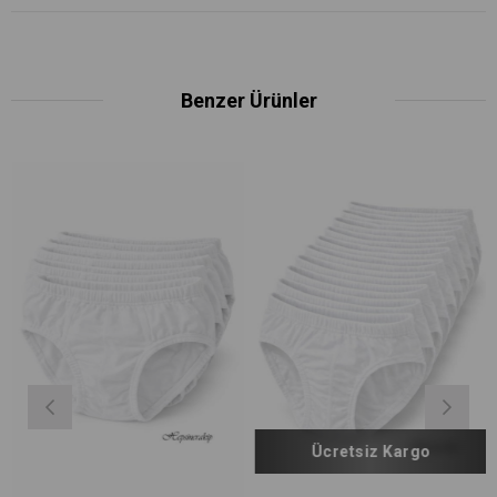
Benzer Ürünler
Ücretsiz Kargo
Ü