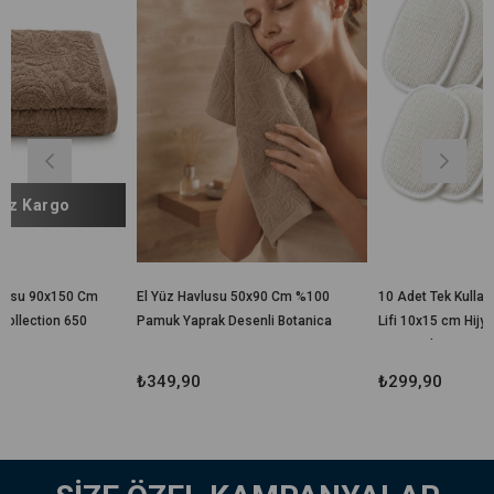
Cm
El Yüz Havlusu 50x90 Cm %100
10 Adet Tek Kullanımlık Banyo
Pamuk Yaprak Desenli Botanica
Lifi 10x15 cm Hijyenik El
Geçirmeli Duş, Spa, Otel ve
Seyahat Lifi
₺349,90
₺299,90