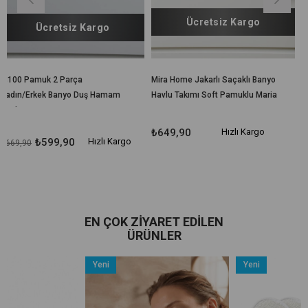
Ücretsiz Kargo
 Kargo
a
Mira Home Jakarlı Saçaklı Banyo
Kadın / Erkek Banyo V
Duş Hamam
Havlu Takımı Soft Pamuklu Maria
Havlusu Hamam Seti 
m
Grace
Pamuklu banyo Havlu 
₺649,90
Hızlı Kargo
Hızlı Kargo
₺449,90
₺549,90
EN ÇOK ZIYARET EDILEN
ÜRÜNLER
Yeni
Yeni
Ürün
Ürün