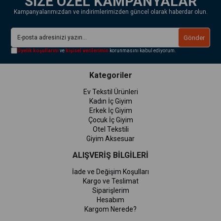
SİZE ÖZEL KAMPANYALAR
Kampanyalarımızdan ve indirimlerimizden güncel olarak haberdar olun.
Gönder
Üyelik koşullarını
ve
kişisel verilerimin
korunmasını kabul ediyorum.
Kategoriler
Ev Tekstil Ürünleri
Kadın İç Giyim
Erkek İç Giyim
Çocuk İç Giyim
Otel Tekstili
Giyim Aksesuar
ALIŞVERİŞ BİLGİLERİ
İade ve Değişim Koşulları
Kargo ve Teslimat
Siparişlerim
Hesabım
Kargom Nerede?