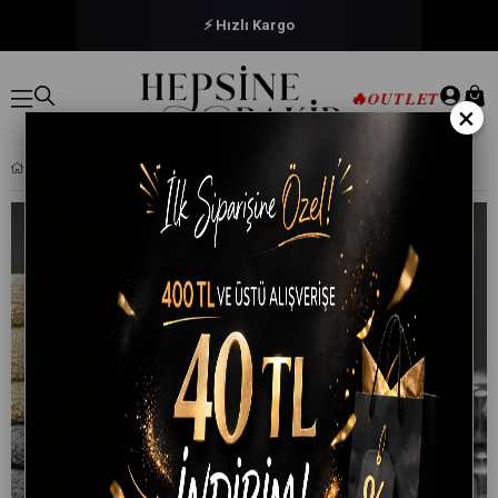
⚡ Hızlı Kargo
🔥
OUTLET
×
4 PARÇA %100 PAMUKLU BÜYÜK BANYO HAVLUSU SETI 90X150 CM SOFTBATH GRI