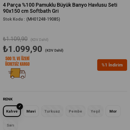
4 Parça %100 Pamuklu Büyük Banyo Havlusu Seti
90x150 cm Softbath Gri
(MH01248-19085)
₺1.109,90
(KDV Dahil)
₺1.099,90
(KDV Dahil)
%
1
İndirim
RENK
Kahve
Mavi
Turkuaz
Pembe
Yeşil
Mor
Sarı