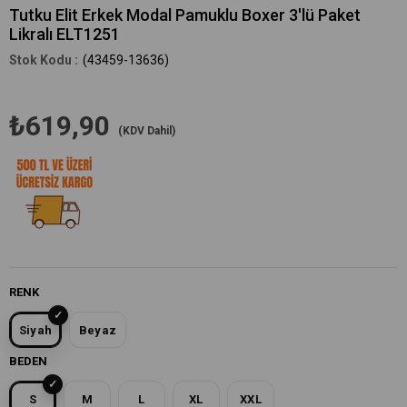
Tutku Elit Erkek Modal Pamuklu Boxer 3'lü Paket
Likralı ELT1251
(43459-13636)
₺619,90
(KDV Dahil)
RENK
Siyah
Beyaz
BEDEN
S
M
L
XL
XXL