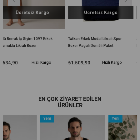
z Kargo
Ücretsiz Kargo
Ücretsiz
m 1097 Erkek
Tatkan Erkek Modal Likralı Spor
Sedef Yıldızı İç Giyi
xer
Boxer Paçalı Don 5li Paket
Likralı Pamuklu Boxer
Paket
Hızlı Kargo
₺1.509,90
Hızlı Kargo
₺664,90
Hı
EN ÇOK ZIYARET EDILEN
ÜRÜNLER
Yeni
Yeni
Ürün
Ürün