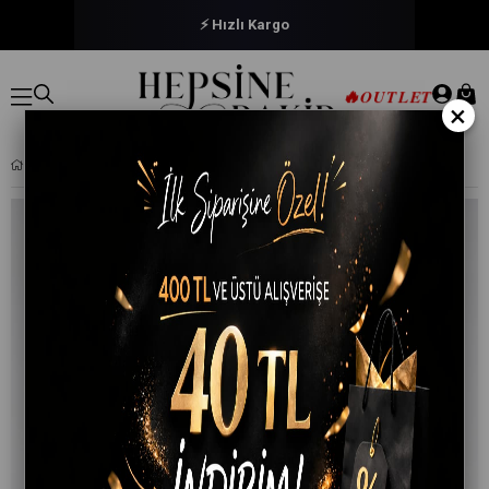
⚡ Hızlı Kargo
🔥
OUTLET
×
TUTKU ELIT ERKEK MODAL PAMUKLU BOXER 3'LÜ PAKET LIKRALI ELT1251