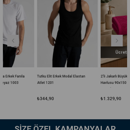
Ücretsiz Kargo
la
Tutku Elit Erkek Modal Elastan
2'li Jakarlı Büyük Boy Banyo
Atlet 1201
Havlusu 90x150 Cm %100
Pamuk Lorea 650 Gr
₺344,90
₺1.329,90
SİZE ÖZEL KAMPANYALAR