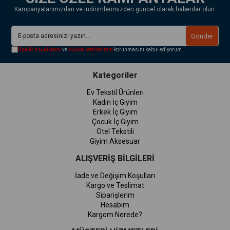
Kampanyalarımızdan ve indirimlerimizden güncel olarak haberdar olun.
Gönder
Üyelik koşullarını
ve
kişisel verilerimin
korunmasını kabul ediyorum.
Kategoriler
Ev Tekstil Ürünleri
Kadın İç Giyim
Erkek İç Giyim
Çocuk İç Giyim
Otel Tekstili
Giyim Aksesuar
ALIŞVERİŞ BİLGİLERİ
İade ve Değişim Koşulları
Kargo ve Teslimat
Siparişlerim
Hesabım
Kargom Nerede?