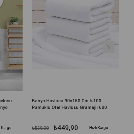
avlusu
Banyo Havlusu 90x150 Cm %100
nyo
Pamuklu Otel Havlusu Gramajlı 600
gr
₺449,90
ı Kargo
₺539,90
Hızlı Kargo