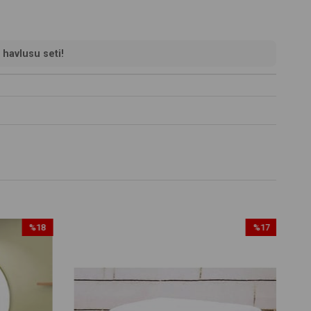
 havlusu seti!
%18
%17
İndirim
İndirim
%18İndirim
%17İndirim