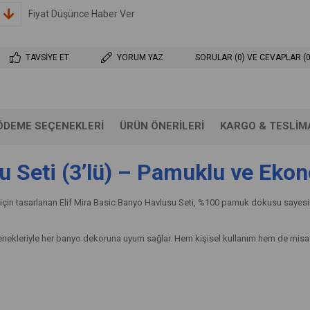
Fiyat Düşünce Haber Ver
TAVSIYE ET
YORUM YAZ
SORULAR (0) VE CEVAPLAR (0
ÖDEME SEÇENEKLERI
ÜRÜN ÖNERILERI
KARGO & TESLIM
u Seti (3’lü) – Pamuklu ve Eko
için tasarlanan Elif Mira Basic Banyo Havlusu Seti, %100 pamuk dokusu sayesin
eçenekleriyle her banyo dekoruna uyum sağlar. Hem kişisel kullanım hem de misafi