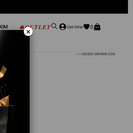
🔥
OUTLET
0
AKIM
Üye Girişi
×
< < ÖNCEKI SAYFAYA DÖN