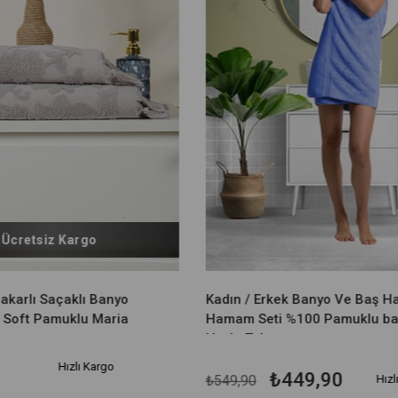
Ücretsiz Kargo
karlı Saçaklı Banyo
Kadın / Erkek Banyo Ve Baş H
 Soft Pamuklu Maria
Hamam Seti %100 Pamuklu ba
Havlu Takımı
Hızlı Kargo
₺449,90
₺549,90
Hızl