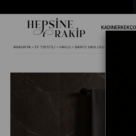
KADIN
ERKEK
Ç
ANASAYFA
>
EV TEKSTILI
>
HAVLU
>
BANYO HAVLUSU
>
3 PARÇA EKONO