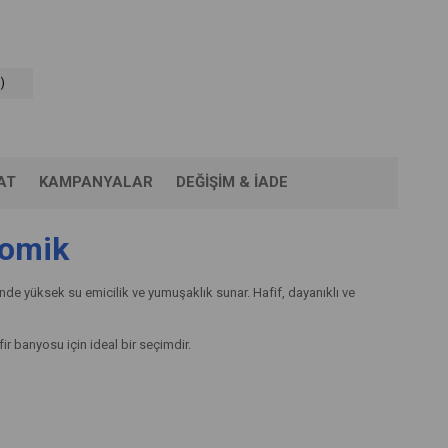
)
AT
KAMPANYALAR
DEĞIŞIM & İADE
nomik
de yüksek su emicilik ve yumuşaklık sunar. Hafif, dayanıklı ve
r banyosu için ideal bir seçimdir.