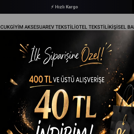
🔒 Güvenli Ödeme
OCUK
GİYİM AKSESUAR
EV TEKSTİLİ
OTEL TEKSTİLİ
KİŞİSEL B
MIK BANYO HAVLU SETI PAMUKLU BASIC
Elif Mira
3 Parça Ekonomik Banyo Havlu Seti Pamuklu Basic
(EMH01583-20153)
%
14
İndirim
₺499,90
(KDV Dahil)