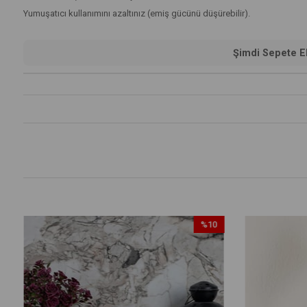
Yumuşatıcı kullanımını azaltınız (emiş gücünü düşürebilir).
Şimdi Sepete Ek
%10
İndirim
%10İndirim