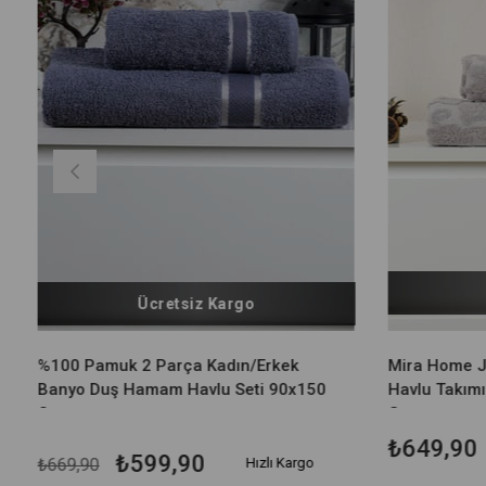
Ücretsiz Kargo
%100 Pamuk 2 Parça Kadın/Erkek
Mira Home Ja
Banyo Duş Hamam Havlu Seti 90x150
Havlu Takımı
Cm
Grace
₺649,90
₺599,90
₺669,90
Hızlı Kargo