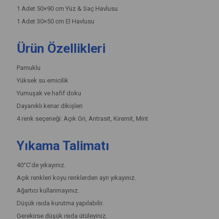
1 Adet 50×90 cm Yüz & Saç Havlusu
1 Adet 30×50 cm El Havlusu
Ürün Özellikleri
Pamuklu
Yüksek su emicilik
Yumuşak ve hafif doku
Dayanıklı kenar dikişleri
4 renk seçeneği: Açık Gri, Antrasit, Kiremit, Mint
Yıkama Talimatı
40°C’de yıkayınız.
Açık renkleri koyu renklerden ayrı yıkayınız.
Ağartıcı kullanmayınız.
Düşük ısıda kurutma yapılabilir.
Gerekirse düşük ısıda ütüleyiniz.