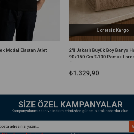
Ücretsiz Kargo
kek Modal Elastan Atlet
2'li Jakarlı Büyük Boy Banyo H
90x150 Cm %100 Pamuk Lore
Gr
₺1.329,90
SİZE ÖZEL KAMPANYALAR
Kampanyalarımızdan ve indirimlerimizden güncel olarak haberdar olun.