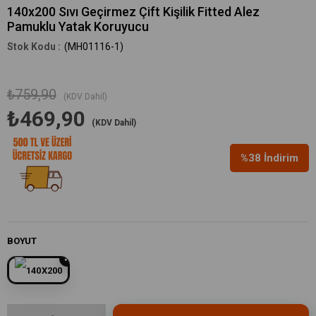
140x200 Sıvı Geçirmez Çift Kişilik Fitted Alez
Pamuklu Yatak Koruyucu
(MH01116-1)
₺759,90
(KDV Dahil)
₺469,90
(KDV Dahil)
%
38
İndirim
BOYUT