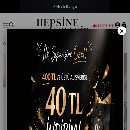
🔒 Güvenli Ödeme
🔥
OUTLET
×
140X200 SIVI GEÇIRMEZ ÇIFT KIŞILIK FITTED ALEZ PAMUKLU YATAK KORUYUCU