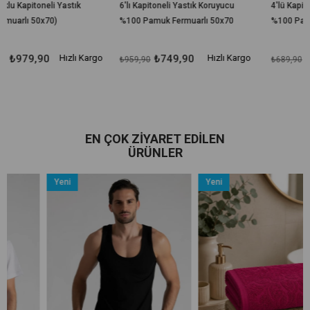
k
6'lı Kapitoneli Yastık Koruyucu
4'lü Kapitoneli Yastık Koruyucu
%100 Pamuk Fermuarlı 50x70
%100 Pamuk Fermuarlı 50x70
cm
cm
ı Kargo
₺749,90
Hızlı Kargo
₺529,90
Hızlı K
₺959,90
₺689,90
EN ÇOK ZIYARET EDILEN
ÜRÜNLER
Yeni
Yeni
Ürün
Ürün