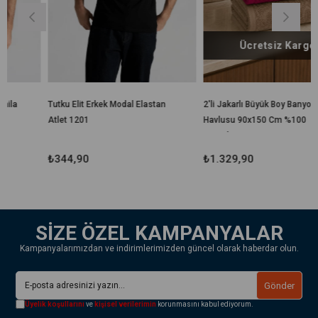
Ücretsiz Kargo
Tutku Elit Erkek Modal Elastan
2'li Jakarlı Büyük Boy Banyo
Atlet 1201
Havlusu 90x150 Cm %100
Pamuk Lorea 650 Gr
₺344,90
₺1.329,90
SİZE ÖZEL KAMPANYALAR
Kampanyalarımızdan ve indirimlerimizden güncel olarak haberdar olun.
Gönder
Üyelik koşullarını
ve
kişisel verilerimin
korunmasını kabul ediyorum.