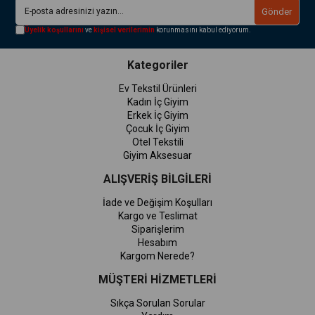
Gönder
Üyelik koşullarını
ve
kişisel verilerimin
korunmasını kabul ediyorum.
Kategoriler
Ev Tekstil Ürünleri
Kadın İç Giyim
Erkek İç Giyim
Çocuk İç Giyim
Otel Tekstili
Giyim Aksesuar
ALIŞVERİŞ BİLGİLERİ
İade ve Değişim Koşulları
Kargo ve Teslimat
Siparişlerim
Hesabım
Kargom Nerede?
MÜŞTERİ HİZMETLERİ
Sıkça Sorulan Sorular