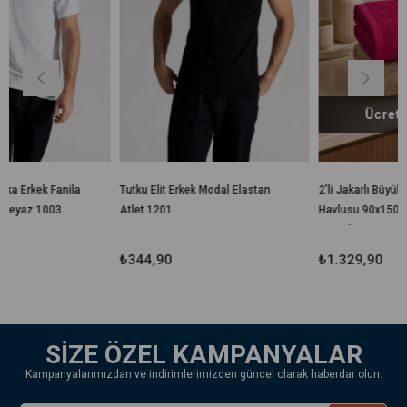
Ücretsiz Kargo
a
Tutku Elit Erkek Modal Elastan
2'li Jakarlı Büyük Boy Banyo
Atlet 1201
Havlusu 90x150 Cm %100
Pamuk Lorea 650 Gr
₺344,90
₺1.329,90
SİZE ÖZEL KAMPANYALAR
Kampanyalarımızdan ve indirimlerimizden güncel olarak haberdar olun.