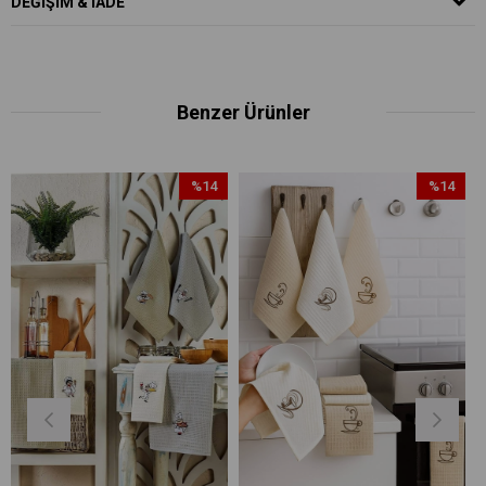
DEĞIŞIM & İADE
Benzer Ürünler
%14
%14
İndirim
İndirim
%14İndirim
%14İndirim