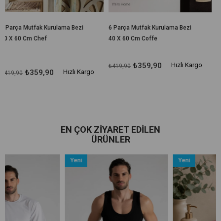
lama Bezi
6 Parça Mutfak Kurulama Bezi
6 Parça Mutfak Kurula
40 X 60 Cm Coffe
40 X 60 Cm Fruit
₺359,90
Hızlı Kargo
₺359,90
₺419,90
₺419,90
Hızlı Kargo
EN ÇOK ZIYARET EDILEN
ÜRÜNLER
Yeni
Yeni
Ürün
Ürün