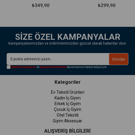
Seyahat Lifi
₺349,90
₺299,90
SİZE ÖZEL KAMPANYALAR
Kampanyalarımızdan ve indirimlerimizden güncel olarak haberdar olun.
Gönder
Üyelik koşullarını
ve
kişisel verilerimin
korunmasını kabul ediyorum.
Kategoriler
Ev Tekstil Ürünleri
Kadın İç Giyim
Erkek İç Giyim
Çocuk İç Giyim
Otel Tekstili
Giyim Aksesuar
ALIŞVERİŞ BİLGİLERİ