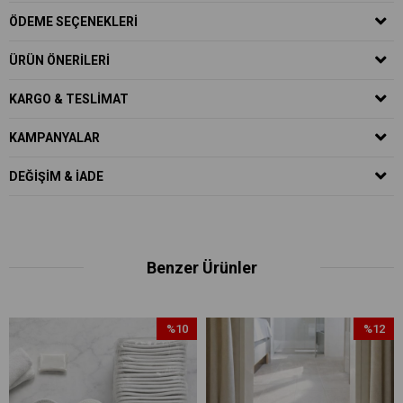
ÖDEME SEÇENEKLERI
ÜRÜN ÖNERILERI
KARGO & TESLIMAT
KAMPANYALAR
DEĞIŞIM & İADE
Benzer Ürünler
%10
%12
İndirim
İndirim
irim
%10İndirim
%12İndir