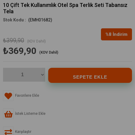
10 Çift Tek Kullanımlık Otel Spa Terlik Seti Tabansız
Tela
(EMH01682)
%
8
İndirim
₺399,90
(KDV Dahil)
₺369,90
(KDV Dahil)
Favorilere Ekle
İstek Listeme Ekle
Karşılaştır