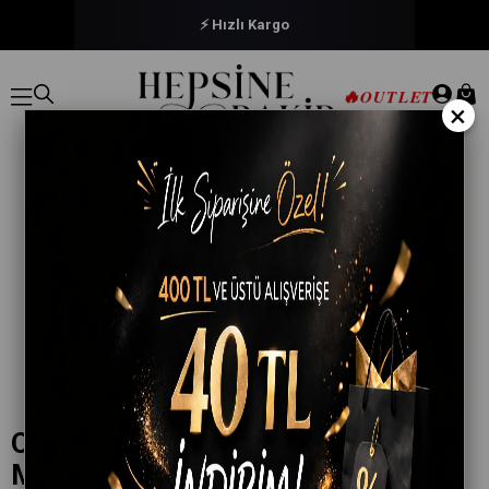
⚡ Hızlı Kargo
🔥
OUTLET
×
Otel Yorganı Modelleri –
Misafirlerinize Sıcak ve Rahat Bir