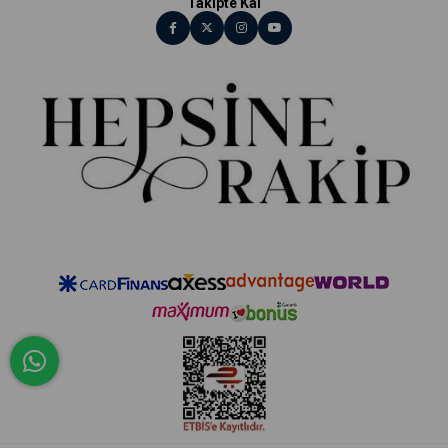
Takipte Kal
Hepsinerakip.com olarak, işletmenizin ihtiyac